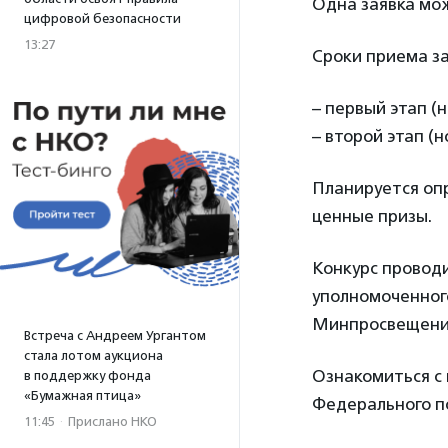
Одна заявка мож
цифровой безопасности
13:27
Сроки приема за
– первый этап (н
– второй этап (н
Планируется опр
ценные призы.
Конкурс провод
уполномоченного
Минпросвещени
Встреча с Андреем Ургантом
стала лотом аукциона
Ознакомиться с
в поддержку фонда
«Бумажная птица»
Федерального п
11:45
·
Прислано НКО