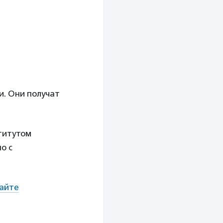
и. Они получат
титутом
о с
айте