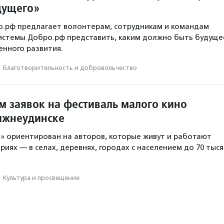
дущего»
о.рф предлагает волонтерам, сотрудникам и командам
истемы Добро.рф представить, каким должно быть будуще
нного развития.
·
Благотвори­тель­ность и доброволь­чест­во
м заявок на фестиваль малого кино
ижнеудинске
» ориентирован на авторов, которые живут и работают
иях — в селах, деревнях, городах с населением до 70 тыся
·
Культура и просвещение