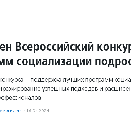
ен Всероссийский конку
мм социализации подро
 конкурса — поддержка лучших программ соци
тиражирование успешных подходов и расшире
рофессионалов.
емья и дети
·
16.04.2024