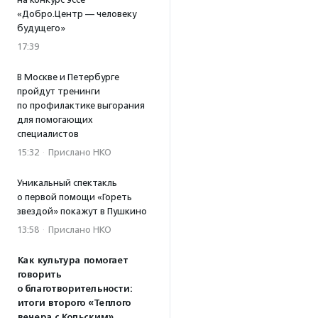
«Добро.Центр — человеку
будущего»
17:39
В Москве и Петербурге
пройдут тренинги
по профилактике выгорания
для помогающих
специалистов
15:32
·
Прислано НКО
Уникальный спектакль
о первой помощи «Гореть
звездой» покажут в Пушкино
13:58
·
Прислано НКО
Как культура помогает
говорить
о благотворительности:
итоги второго «Теплого
вечера с Кольским»