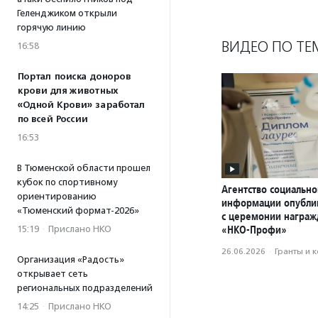
Геленджиком открыли
горячую линию
ВИДЕО ПО ТЕ
16:58
Портал поиска доноров
крови для животных
«Одной Крови» заработал
по всей России
16:53
В Тюменской области прошел
кубок по спортивному
Агентство социально
ориентированию
информации опубли
«Тюменский формат-2026»
с церемонии награ
«НКО-Профи»
15:19
·
Прислано НКО
26.06.2026
·
Гранты и 
Организация «Радость»
открывает сеть
региональных подразделений
14:25
·
Прислано НКО