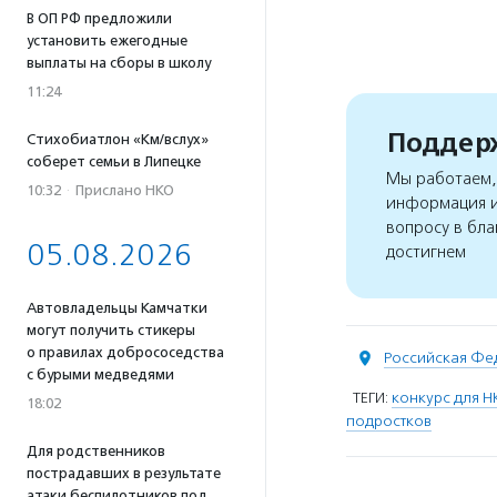
В ОП РФ предложили
установить ежегодные
выплаты на сборы в школу
11:24
Поддерж
Стихобиатлон «Км/вслух»
соберет семьи в Липецке
Мы работаем, 
10:32
·
Прислано НКО
информация и
вопросу в бла
05.08.2026
достигнем
Автовладельцы Камчатки
могут получить стикеры
о правилах добрососедства
Российская Фе
с бурыми медведями
ТЕГИ:
конкурс для Н
18:02
подростков
Для родственников
пострадавших в результате
атаки беспилотников под