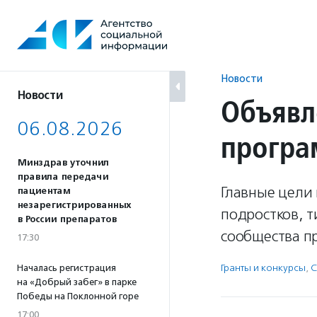
Перейти
к
содержанию
Новости
Новости
Объявл
06.08.2026
програ
Минздрав уточнил
правила передачи
Главные цели
пациентам
незарегистрированных
подростков, 
в России препаратов
сообщества п
17:30
Гранты и конкурсы
,
С
Началась регистрация
на «Добрый забег» в парке
Победы на Поклонной горе
17:00