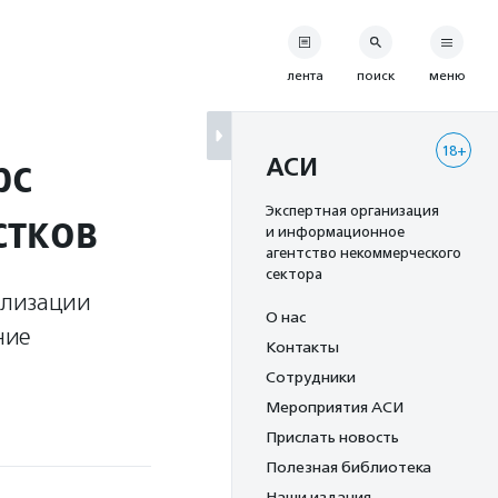
лента
поиск
меню
18+
рс
АСИ
стков
Экспертная организация
и информационное
агентство некоммерческого
сектора
ализации
О нас
ние
Контакты
Сотрудники
Мероприятия АСИ
Прислать новость
Полезная библиотека
Наши издания