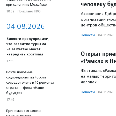
человеку бу
при колонии в Можайске
10:32
·
Прислано НКО
Ассоциация Добр
организаций экос
04.08.2026
центров обществе
Новости
·
04.08.2026
Биологи предупредили,
что развитие туризма
на Камчатке может
Открыт прие
навредить косаткам
«Рамка» в Н
17:59
Фестиваль «Рамка
Почти половина
на малых территор
соцпредприятий России
человек.
сосредоточена в 10 регионах
страны — фонд «Наше
Новости
·
04.08.2026
будущее»
17:46
Принимаются заявки
на конкурс эссе