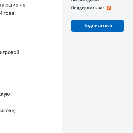
отающие не
Поддержать нас
 года.
Подписаться
 игровой
скую
исов»;