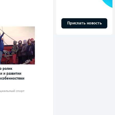
Прислать новость
о ролик
и и развитии
 особенностями
циальный спорт