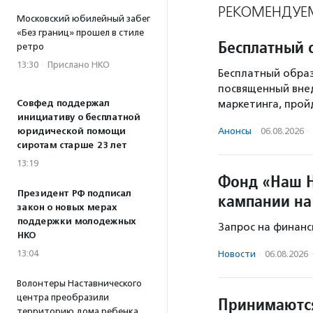
РЕКОМЕНДУЕ
Московский юбилейный забег
«Без границ» прошел в стиле
Бесплатный 
ретро
13:30
·
Прислано НКО
Бесплатный образ
посвященный вне
Совфед поддержал
маркетинга, пройд
инициативу о бесплатной
юридической помощи
Анонсы
·
06.08.2026
·
сиротам старше 23 лет
13:19
Фонд «Наш Н
Президент РФ подписал
кампании на
закон о новых мерах
поддержки молодежных
Запрос на финанс
НКО
13:04
Новости
·
06.08.2026
Волонтеры Наставнического
центра преобразили
Принимаются
территорию дома ребенка