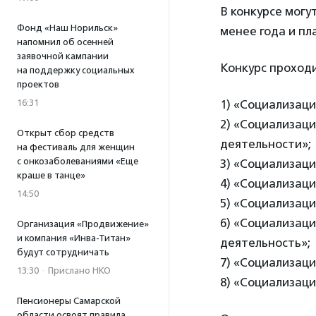
В конкурсе могу
Фонд «Наш Норильск»
менее года и пл
напомнил об осенней
заявочной кампании
Конкурс проходи
на поддержку социальных
проектов
16:31
1) «Социализаци
2) «Социализаци
Открыт сбор средств
деятельности»;
на фестиваль для женщин
с онкозаболеваниями «Еще
3) «Социализаци
краше в танце»
4) «Социализаци
14:50
5) «Социализаци
6) «Социализаци
Организация «Продвижение»
и компания «Инва-Титан»
деятельность»;
будут сотрудничать
7) «Социализаци
13:30
·
Прислано НКО
8) «Социализаци
Пенсионеры Самарской
области освоят правила