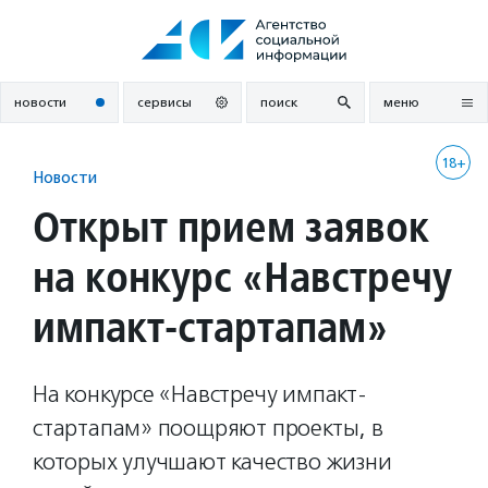
Перейти
к
содержанию
новости
сервисы
поиск
меню
18+
Новости
Открыт прием заявок
на конкурс «Навстречу
импакт-стартапам»
На конкурсе «Навстречу импакт-
стартапам» поощряют проекты, в
которых улучшают качество жизни