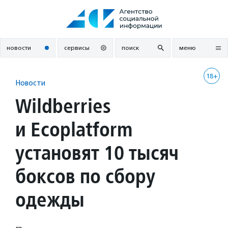
Перейти
к
содержанию
новости
сервисы
поиск
меню
18+
Новости
Wildberries
и Ecoplatform
установят 10 тысяч
боксов по сбору
одежды