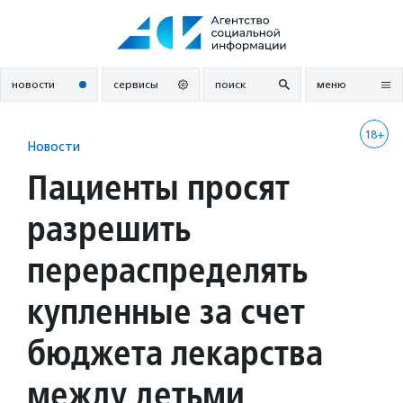
Перейти
к
содержанию
новости
сервисы
поиск
меню
18+
Новости
Пациенты просят
разрешить
перераспределять
купленные за счет
бюджета лекарства
между детьми