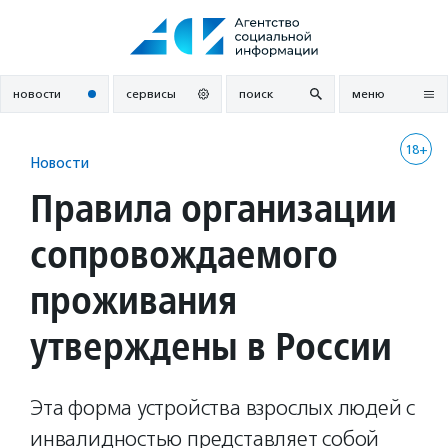
Перейти
к
содержанию
новости
сервисы
поиск
меню
18+
Новости
Правила организации
сопровождаемого
проживания
утверждены в России
Эта форма устройства взрослых людей с
инвалидностью представляет собой