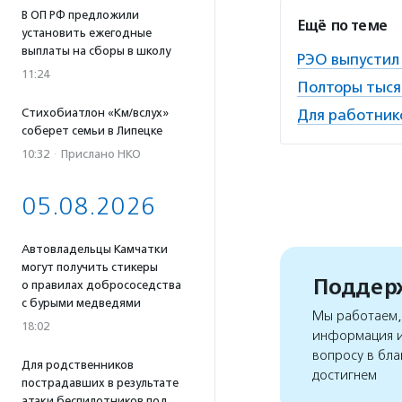
В ОП РФ предложили
Ещё по теме
установить ежегодные
выплаты на сборы в школу
РЭО выпустил
11:24
Полторы тыся
Стихобиатлон «Км/вслух»
Для работник
соберет семьи в Липецке
10:32
·
Прислано НКО
05.08.2026
Автовладельцы Камчатки
могут получить стикеры
Поддерж
о правилах добрососедства
с бурыми медведями
Мы работаем, 
18:02
информация и
вопросу в бла
Для родственников
достигнем
пострадавших в результате
атаки беспилотников под