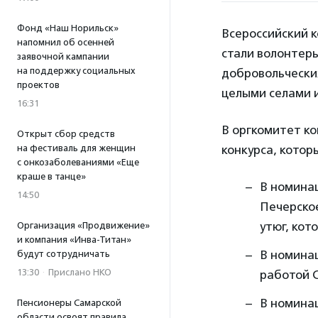
Фонд «Наш Норильск»
Всероссийский к
напомнил об осенней
стали волонтер
заявочной кампании
на поддержку социальных
добровольческих
проектов
целыми селами и
16:31
В оргкомитет ко
Открыт сбор средств
на фестиваль для женщин
конкурса, котор
с онкозаболеваниями «Еще
краше в танце»
В номина
14:50
Печерско
утюг, кот
Организация «Продвижение»
и компания «Инва-Титан»
В номина
будут сотрудничать
13:30
·
Прислано НКО
работой 
В номина
Пенсионеры Самарской
области освоят правила