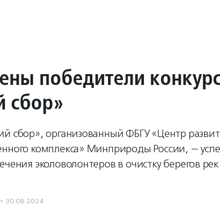
ены победители конкур
 сбор»
ий сбор», организованный ФБГУ «Центр разви
енного комплекса» Минприроды России, — усп
ечения эколоволонтеров в очистку берегов ре
·
30.08.2024