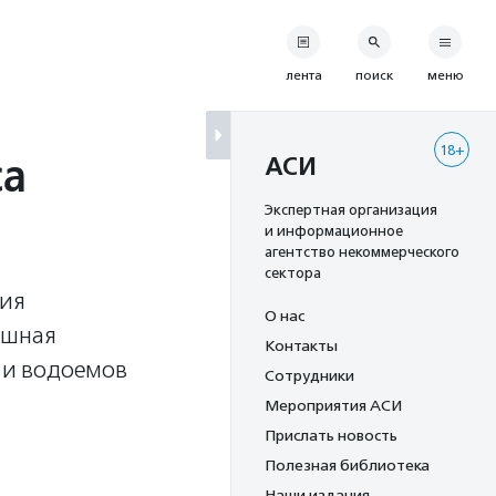
лента
поиск
меню
18+
са
АСИ
Экспертная организация
и информационное
агентство некоммерческого
сектора
тия
О нас
ешная
Контакты
к и водоемов
Сотрудники
Мероприятия АСИ
Прислать новость
Полезная библиотека
Наши издания