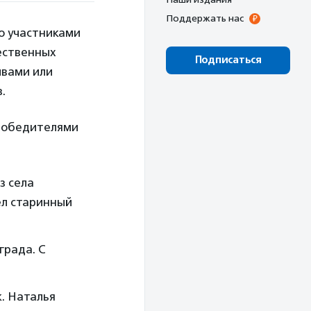
Поддержать нас
го участниками
ественных
Подписаться
ивами или
.
 Победителями
з села
ел старинный
града. С
. Наталья