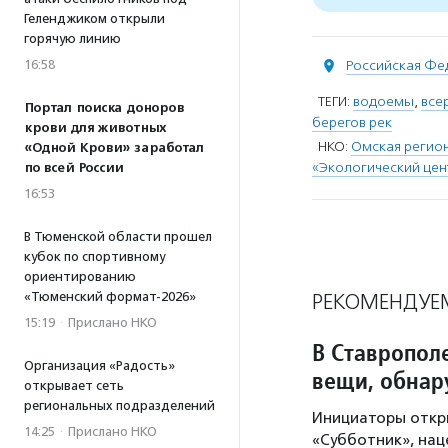
Геленджиком открыли
горячую линию
16:58
Российская Фе
ТЕГИ:
водоемы
,
все
Портал поиска доноров
берегов рек
крови для животных
НКО:
Омская регио
«Одной Крови» заработал
«Экологический цен
по всей России
16:53
В Тюменской области прошел
кубок по спортивному
ориентированию
«Тюменский формат-2026»
РЕКОМЕНДУЕ
15:19
·
Прислано НКО
В Ставропол
Организация «Радость»
вещи, обнар
открывает сеть
региональных подразделений
Инициаторы откры
14:25
·
Прислано НКО
«Субботник», нац