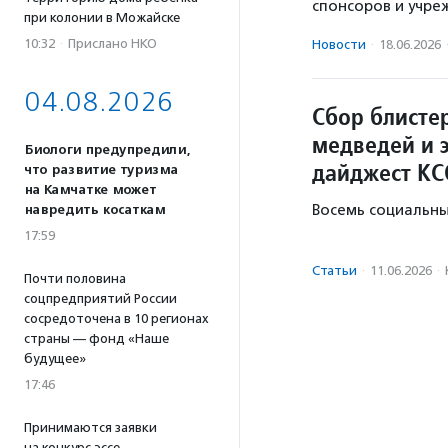
спонсоров и учре
при колонии в Можайске
10:32
·
Прислано НКО
Новости
·
18.06.2026
04.08.2026
Сбор блисте
медведей и 
Биологи предупредили,
дайджест КС
что развитие туризма
на Камчатке может
Восемь социальны
навредить косаткам
17:59
Статьи
·
11.06.2026
·
Почти половина
соцпредприятий России
сосредоточена в 10 регионах
страны — фонд «Наше
будущее»
17:46
Принимаются заявки
на конкурс эссе