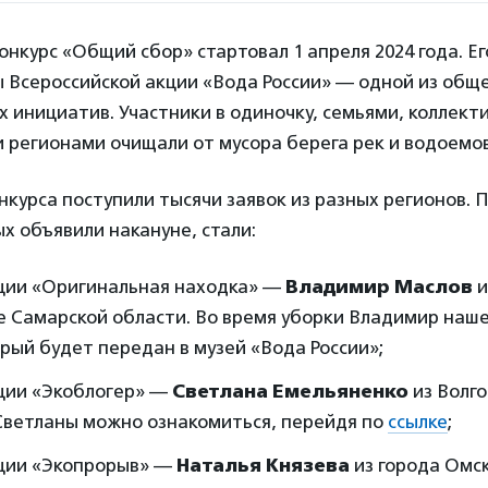
онкурс «Общий сбор» стартовал 1 апреля 2024 года. Е
ы Всероссийской акции «Вода России» — одной из общ
 инициатив. Участники в одиночку, семьями, коллект
 регионами очищали от мусора берега рек и водоемов
нкурса поступили тысячи заявок из разных регионов.
ых объявили накануне, стали:
ции «Оригинальная находка» —
Владимир Маслов
и
е Самарской области. Во время уборки Владимир наш
орый будет передан в музей «Вода России»;
ции «Экоблогер» —
Светлана Емельяненко
из Волго
Светланы можно ознакомиться, перейдя по
ссылке
;
ции «Экопрорыв» —
Наталья Князева
из города Омск