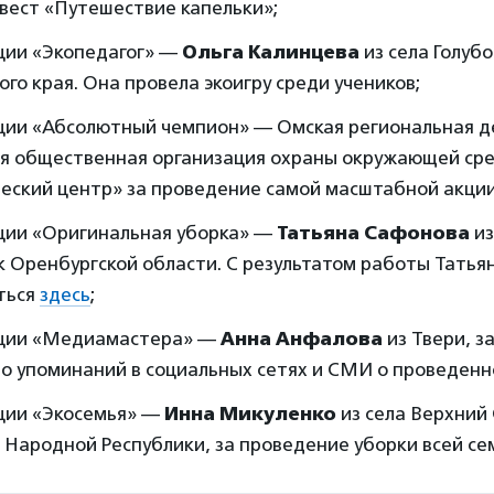
вест «Путешествие капельки»;
ции «Экопедагог» —
Ольга Калинцева
из села Голубо
го края. Она провела экоигру среди учеников;
ции «Абсолютный чемпион» — Омская региональная д
я общественная организация охраны окружающей ср
еский центр» за проведение самой масштабной акции
ции «Оригинальная уборка» —
Татьяна Сафонова
из
к Оренбургской области. С результатом работы Тать
ться
здесь
;
ции «Медиамастера» —
Анна Анфалова
из Твери, з
о упоминаний в социальных сетях и СМИ о проведенн
ции «Экосемья» —
Инна Микуленко
из села Верхний
 Народной Республики, за проведение уборки всей се