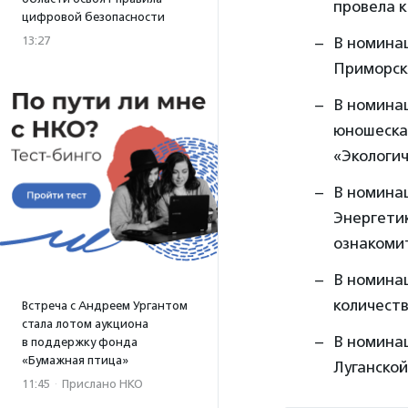
провела к
цифровой безопасности
13:27
В номина
Приморско
В номина
юношеска
«Экологич
В номина
Энергети
ознакоми
В номина
количеств
Встреча с Андреем Ургантом
стала лотом аукциона
В номина
в поддержку фонда
«Бумажная птица»
Луганской
11:45
·
Прислано НКО