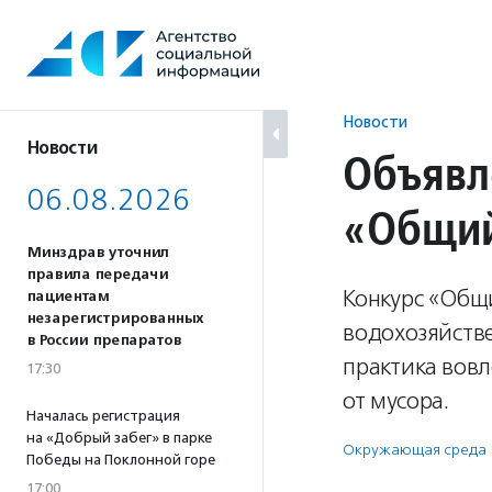
Перейти
к
содержанию
Новости
Новости
Объявл
06.08.2026
«Общий
Минздрав уточнил
правила передачи
Конкурс «Общ
пациентам
незарегистрированных
водохозяйств
в России препаратов
практика вовл
17:30
от мусора.
Началась регистрация
на «Добрый забег» в парке
Окружающая среда
Победы на Поклонной горе
17:00