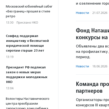
и озеленение гор
Московский юбилейный забег
«Без границ» прошел в стиле
Новости
·
21.07.2026
ретро
13:30
·
Прислано НКО
Фонд Наташи
конкурсы на
Совфед поддержал
инициативу о бесплатной
юридической помощи
Объявлены два вс
сиротам старше 23 лет
на профилактику 
период.
13:19
Новости
·
18.06.2026
Президент РФ подписал
закон о новых мерах
поддержки молодежных
НКО
Команда про
13:04
партнеров
Волонтеры Наставнического
Организаторы про
центра преобразили
конкурсов III ква
территорию дома ребенка