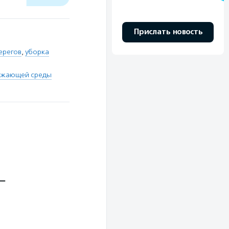
Прислать новость
ерегов
,
уборка
ружающей среды
 —