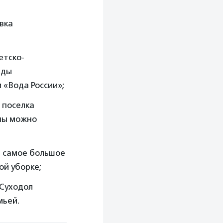
вка
етско-
еды
 «Вода России»;
 поселка
яны можно
а самое большое
ой уборке;
 Суходол
мьей.