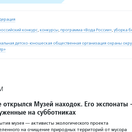
дерация
российский конкурс
,
конкурсы
,
программа «Вода России»
,
уборка б
нальная детско-юношеская общественная организация охраны ок
тр»
М
е открылся Музей находок. Его экспонаты
уженные на субботниках
тия музея — активисты экологического проекта
еленного на очищение природных территорий от мусора