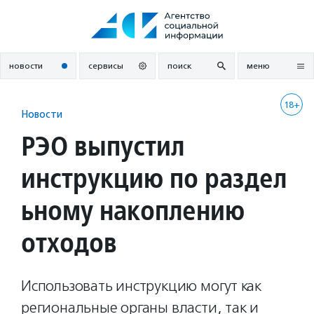
Перейти
к
содержанию
новости
сервисы
поиск
меню
18+
Новости
РЭО выпустил
инструкцию по раздел
ьному накоплению
отходов
Использовать инструкцию могут как
региональные органы власти, так и