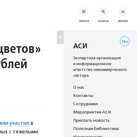
лента
поиск
меню
18+
цветов»
АСИ
ублей
Экспертная организация
и информационное
агентство некоммерческого
сектора
О нас
Контакты
Сотрудники
Мероприятия АСИ
Прислать новость
яли участие
в
Полезная библиотека
лых с тяжелыми
Наши издания