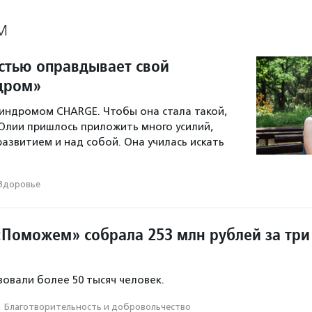
М
стью оправдывает свой
дром»
синдромом CHARGE. Чтобы она стала такой,
 Юлии пришлось приложить много усилий,
развитием и над собой. Она училась искать
Здоровье
Поможем» собрала 253 млн рублей за три
овали более 50 тысяч человек.
·
Благотвори­тель­ность и доброволь­чест­во