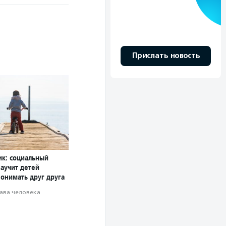
Прислать новость
ик: социальный
научит детей
понимать друг друга
ава человека