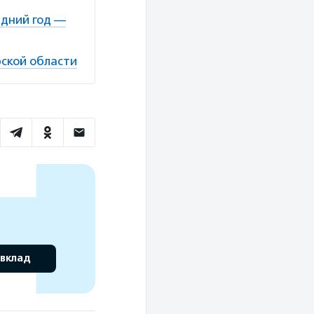
едний год —
рской области
 вклад