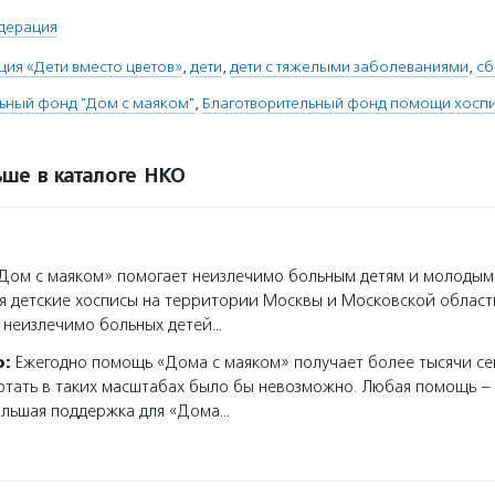
дерация
ция «Дети вместо цветов»
,
дети
,
дети с тяжелыми заболеваниями
,
сб
ьный фонд "Дом с маяком"
,
Благотворительный фонд помощи хосп
ше в каталоге НКО
ом с маяком» помогает неизлечимо больным детям и молодым
я детские хосписы на территории Москвы и Московской област
 неизлечимо больных детей…
о:
Ежегодно помощь «Дома с маяком» получает более тысячи се
тать в таких масштабах было бы невозможно. Любая помощь – 
ольшая поддержка для «Дома…