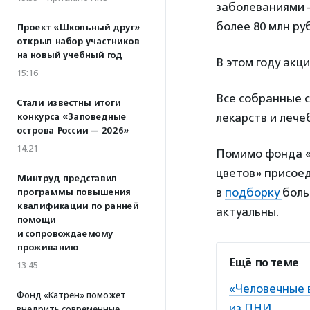
заболеваниями 
более 80 млн ру
Проект «Школьный друг»
открыл набор участников
на новый учебный год
В этом году акц
15:16
Все собранные с
Стали известны итоги
лекарств и лече
конкурса «Заповедные
острова России — 2026»
14:21
Помимо фонда «В
цветов» присое
Минтруд представил
в
подборку
боль
программы повышения
квалификации по ранней
актуальны.
помощи
и сопровождаемому
проживанию
Ещё по теме
13:45
«Человечные 
Фонд «Катрен» поможет
из ПНИ
внедрить современные