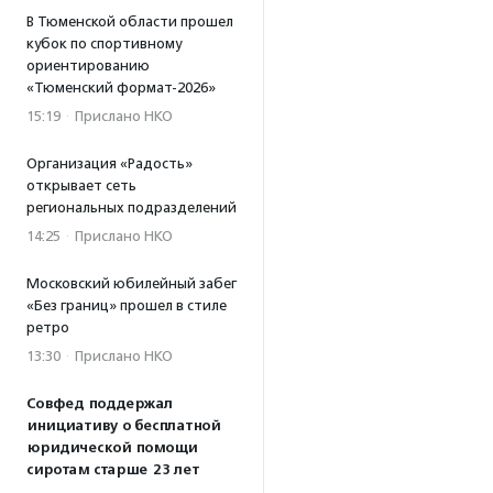
В Тюменской области прошел
кубок по спортивному
ориентированию
«Тюменский формат-2026»
15:19
·
Прислано НКО
Организация «Радость»
открывает сеть
региональных подразделений
14:25
·
Прислано НКО
Московский юбилейный забег
«Без границ» прошел в стиле
ретро
13:30
·
Прислано НКО
Совфед поддержал
инициативу о бесплатной
юридической помощи
сиротам старше 23 лет