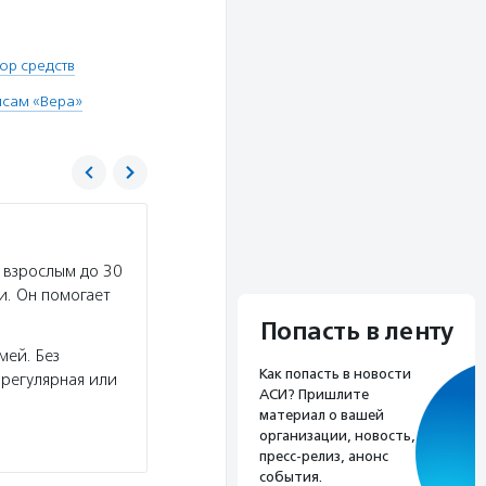
ор средств
исам «Вера»
Вера
 взрослым до 30
Услуги:
Фонд «Вера» поддерживает хосписы дл
и. Он помогает
обеспечивает работу круглосуточной бесплат
оказывает адресную помощь людям, у которых 
Попасть в ленту
мей. Без
Волонтерство:
Волонтеры фонда «Вера» по
Как попасть в новости
регулярная или
болезнью, взрослым и детям — в Москве и нек
АСИ? Пришлите
материал о вашей
Подробнее
организации, новость,
пресс-релиз, анонс
события.