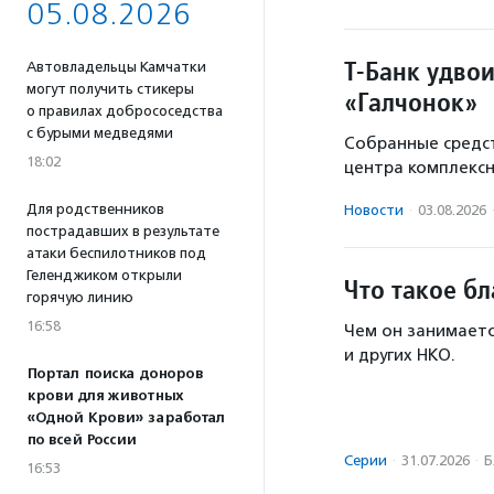
05.08.2026
Т-Банк удво
Автовладельцы Камчатки
могут получить стикеры
«Галчонок»
о правилах добрососедства
с бурыми медведями
Собранные средст
18:02
центра комплекс
Для родственников
Новости
·
03.08.2026
пострадавших в результате
атаки беспилотников под
Геленджиком открыли
Что такое б
горячую линию
16:58
Чем он занимаетс
и других НКО.
Портал поиска доноров
крови для животных
«Одной Крови» заработал
по всей России
Серии
·
31.07.2026
·
Б
16:53