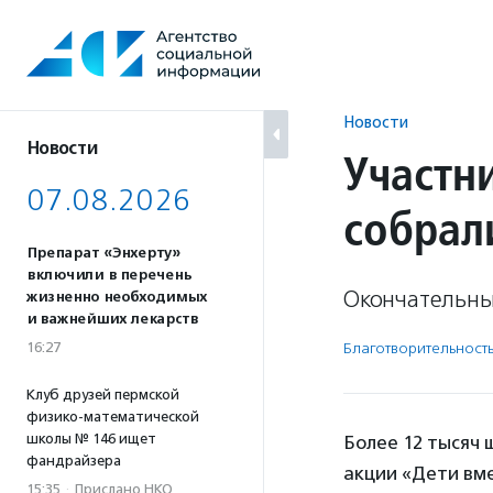
Перейти
к
содержанию
Новости
Новости
Участн
07.08.2026
собрал
Препарат «Энхерту»
включили в перечень
Окончательные
жизненно необходимых
и важнейших лекарств
16:27
Благотвори­тель­ност
Клуб друзей пермской
физико-математической
школы № 146 ищет
Более 12 тысяч 
фандрайзера
акции «Дети вме
15:35
·
Прислано НКО