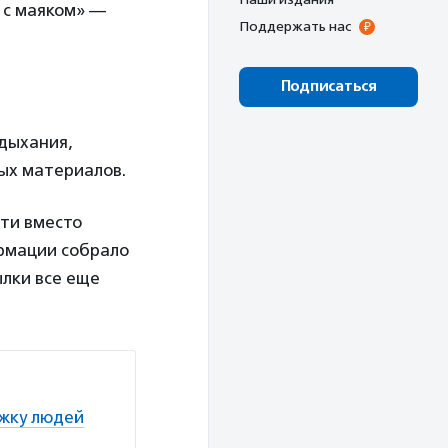
 с маяком» —
Поддержать нас
Подписаться
 дыхания,
ных материалов.
ети вместо
ормации собрало
ылки все еще
ржку людей