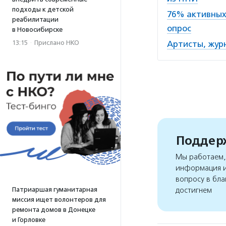
подходы к детской
76% активных
реабилитации
опрос
в Новосибирске
13:15
·
Прислано НКО
Артисты, жур
Поддерж
Мы работаем, 
информация и
вопросу в бла
Патриаршая гуманитарная
достигнем
миссия ищет волонтеров для
ремонта домов в Донецке
и Горловке