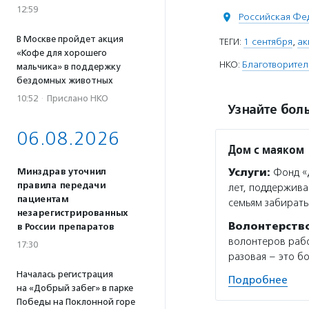
12:59
Российская Фе
В Москве пройдет акция
ТЕГИ:
1 сентября
,
ак
«Кофе для хорошего
НКО:
Благотворител
мальчика» в поддержку
бездомных животных
10:52
·
Прислано НКО
Узнайте боль
06.08.2026
Дом с маяком
Минздрав уточнил
Услуги:
Фонд «Д
правила передачи
лет, поддержива
пациентам
семьям забирать
незарегистрированных
Волонтерств
в России препаратов
волонтеров рабо
17:30
разовая – это б
Началась регистрация
Подробнее
на «Добрый забег» в парке
Победы на Поклонной горе