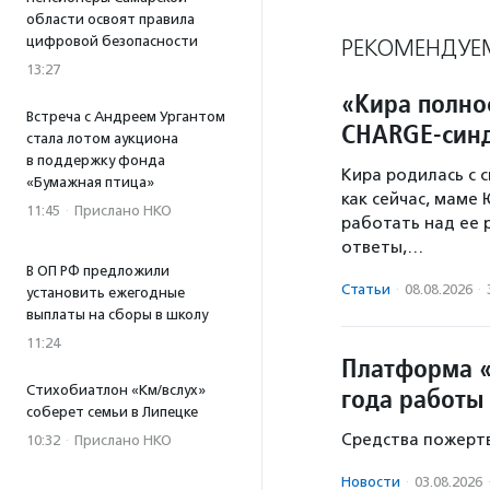
области освоят правила
цифровой безопасности
РЕКОМЕНДУЕ
13:27
«Кира полно
Встреча с Андреем Ургантом
CHARGE-син
стала лотом аукциона
в поддержку фонда
Кира родилась с 
«Бумажная птица»
как сейчас, маме
11:45
·
Прислано НКО
работать над ее 
ответы,…
В ОП РФ предложили
Статьи
·
08.08.2026
·
установить ежегодные
выплаты на сборы в школу
11:24
Платформа «
Стихобиатлон «Км/вслух»
года работы
соберет семьи в Липецке
Средства пожертв
10:32
·
Прислано НКО
Новости
·
03.08.2026