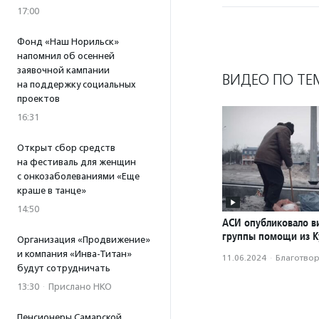
17:00
Фонд «Наш Норильск»
напомнил об осенней
заявочной кампании
ВИДЕО ПО ТЕ
на поддержку социальных
проектов
16:31
Открыт сбор средств
на фестиваль для женщин
с онкозаболеваниями «Еще
краше в танце»
14:50
АСИ опубликовало в
группы помощи из К
Организация «Продвижение»
и компания «Инва-Титан»
11.06.2024
·
Благотвори
будут сотрудничать
13:30
·
Прислано НКО
Пенсионеры Самарской