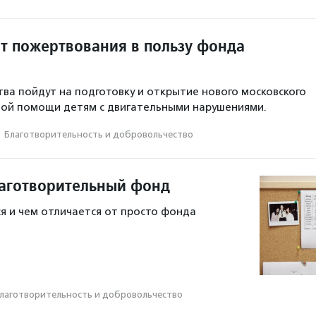
ит пожертвования в пользу фонда
ва пойдут на подготовку и открытие нового московского
ной помощи детям с двигательными нарушениями.
·
Благотвори­тель­ность и доброволь­чест­во
лаготворительный фонд
я и чем отличается от просто фонда
лаготвори­тель­ность и доброволь­чест­во