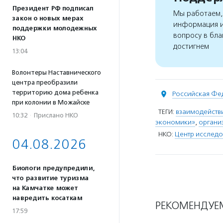
Президент РФ подписал
Мы работаем, 
закон о новых мерах
информация и
поддержки молодежных
вопросу в бла
НКО
достигнем
13:04
Волонтеры Наставнического
центра преобразили
территорию дома ребенка
Российская Фе
при колонии в Можайске
ТЕГИ:
взаимодейств
10:32
·
Прислано НКО
экономики»
,
органи
НКО:
Центр исследо
04.08.2026
Биологи предупредили,
что развитие туризма
на Камчатке может
навредить косаткам
РЕКОМЕНДУЕ
17:59