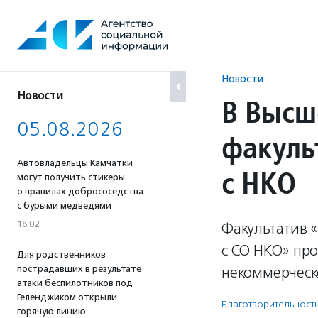
Перейти
к
содержанию
Новости
Новости
В Высш
05.08.2026
факуль
Автовладельцы Камчатки
с НКО
могут получить стикеры
о правилах добрососедства
с бурыми медведями
18:02
Факультатив 
с СО НКО» пр
Для родственников
пострадавших в результате
некоммерческ
атаки беспилотников под
Геленджиком открыли
Благотвори­тель­ност
горячую линию