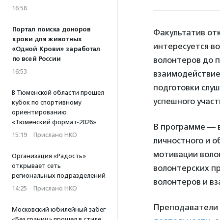
16:58
Портал поиска доноров
Факультатив отк
крови для животных
интересуется во
«Одной Крови» заработал
по всей России
волонтеров до 
16:53
взаимодействие
подготовки слу
В Тюменской области прошел
успешного участ
кубок по спортивному
ориентированию
«Тюменский формат-2026»
В программе — в
15:19
·
Прислано НКО
личностного и о
мотивации волон
Организация «Радость»
открывает сеть
волонтерских пр
региональных подразделений
волонтеров и в
14:25
·
Прислано НКО
Преподаватели 
Московский юбилейный забег
«Без границ» прошел в стиле