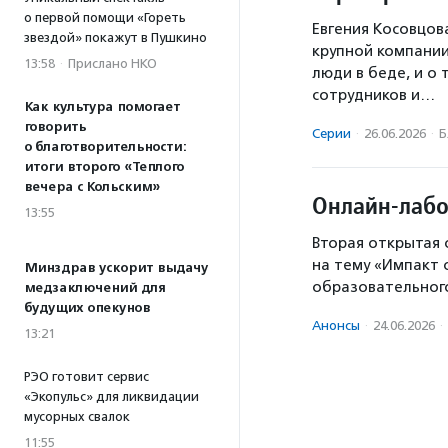
о первой помощи «Гореть
Евгения Косовцов
звездой» покажут в Пушкино
крупной компании
13:58
·
Прислано НКО
люди в беде, и о 
сотрудников и…
Как культура помогает
говорить
Серии
·
26.06.2026
·
Б
о благотворительности:
итоги второго «Теплого
вечера с Кольским»
Онлайн-лабо
13:55
Вторая открытая
на тему «Импакт 
Минздрав ускорит выдачу
образовательного
медзаключений для
будущих опекунов
Анонсы
·
24.06.2026
·
13:21
РЭО готовит сервис
«Экопульс» для ликвидации
мусорных свалок
11:55