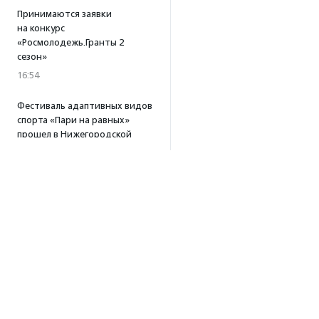
Принимаются заявки
на конкурс
«Росмолодежь.Гранты 2
сезон»
16:54
Фестиваль адаптивных видов
спорта «Пари на равных»
прошел в Нижегородской
области
16:39
·
Прислано НКО
Платформа «Поможем»
собрала 253 млн рублей
за три года работы
15:56
Т-Банк удвоит
пожертвования в пользу
фонда «Галчонок»