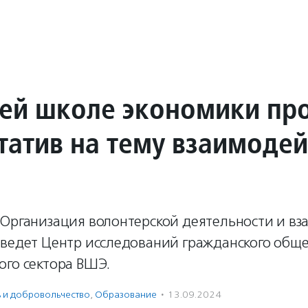
ей школе экономики пр
татив на тему взаимодей
«Организация волонтерской деятельности и в
оведет Центр исследований гражданского обще
ого сектора ВШЭ.
ь и доброволь­чест­во
,
Образование
·
13.09.2024