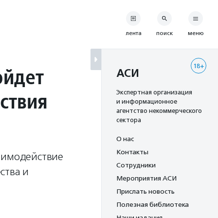
лента
поиск
меню
18+
ойдет
АСИ
ствия
Экспертная организация
и информационное
агентство некоммерческого
сектора
О нас
Контакты
заимодействие
Сотрудники
ства и
Мероприятия АСИ
Прислать новость
Полезная библиотека
Наши издания