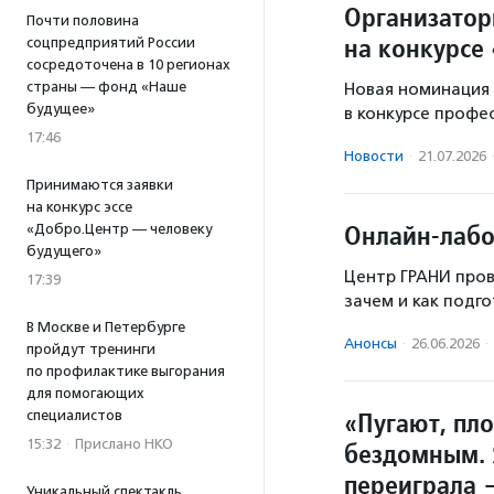
Организатор
Почти половина
на конкурсе
соцпредприятий России
сосредоточена в 10 регионах
страны — фонд «Наше
Новая номинация 
будущее»
в конкурсе профе
17:46
Новости
·
21.07.2026
Принимаются заявки
на конкурс эссе
Онлайн-лабо
«Добро.Центр — человеку
будущего»
Центр ГРАНИ пров
17:39
зачем и как подг
В Москве и Петербурге
Анонсы
·
26.06.2026
·
пройдут тренинги
по профилактике выгорания
для помогающих
«Пугают, пл
специалистов
15:32
·
Прислано НКО
бездомным. 
переиграла 
Уникальный спектакль