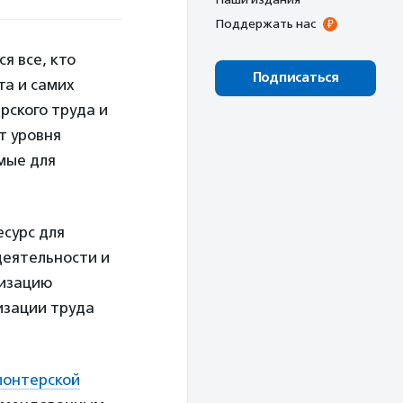
Поддержать нас
я все, кто
Подписаться
та и самих
рского труда и
т уровня
мые для
есурс для
деятельности и
низацию
изации труда
лонтерской