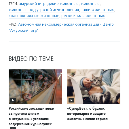
ТЕГИ:
амурский тигр
,
дикие животные
,
животные
,
животные под угрозой исчезновения
,
защита животных
,
краснокнижные животные
,
редкие виды животных
НКО:
Автономная некоммерческая организация - Центр
"Амурский тигр"
ВИДЕО ПО ТЕМЕ
Российские зоозащитники
«СуперВет»: о буднях
выпустили фильм
ветеринаров и защите
о негуманных условиях
животных сняли сериал
содержания кур-несушек