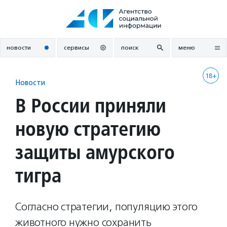
Перейти
к
содержанию
новости
сервисы
поиск
меню
18+
Новости
В России приняли
новую стратегию
защиты амурского
тигра
Согласно стратегии, популяцию этого
животного нужно сохранить