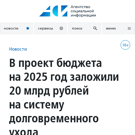
Перейти
к
содержанию
новости
сервисы
поиск
меню
18+
Новости
В проект бюджета
на 2025 год заложили
20 млрд рублей
на систему
долговременного
ухода