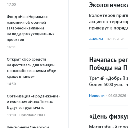
Экологическ
17:00
Волонтеров пригл
Фонд «Наш Норильск»
акции на террито
напомнил об осенней
приведут в поряд
заявочной кампании
на поддержку социальных
Анонсы
·
07.08.2026
·
проектов
16:31
Началась ре
Открыт сбор средств
на фестиваль для женщин
Победы на П
с онкозаболеваниями «Еще
краше в танце»
Третий «Добрый з
14:50
более 5000 участн
Новости
·
06.08.2026
Организация «Продвижение»
и компания «Инва-Титан»
будут сотрудничать
«День физку
13:30
·
Прислано НКО
Масштабный город
Пенсионеры Самарской