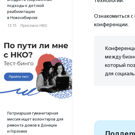
технологий.
подходы к детской
реабилитации
Ознакомиться с
в Новосибирске
конференции.
13:15
·
Прислано НКО
Конференци
между бизн
который по
для социал
Патриаршая гуманитарная
миссия ищет волонтеров для
ремонта домов в Донецке
и Горловке
Поддерж