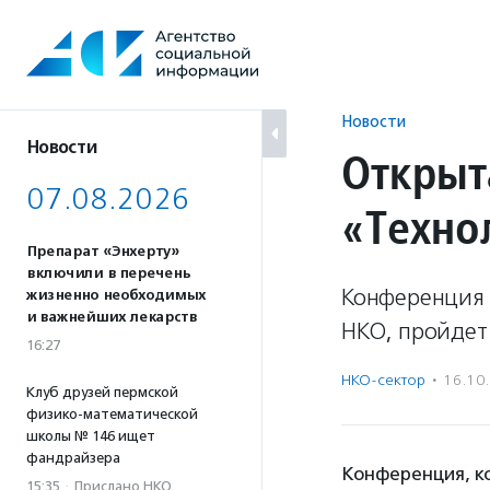
Перейти
к
содержанию
Новости
Новости
Открыт
07.08.2026
«Техно
Препарат «Энхерту»
включили в перечень
Конференция 
жизненно необходимых
и важнейших лекарств
НКО, пройдет 
16:27
НКО-сектор
·
16.10
Клуб друзей пермской
физико-математической
школы № 146 ищет
фандрайзера
Конференция, ко
15:35
·
Прислано НКО