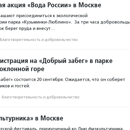
ая акция «Вода России» в Москве
ашают присоединиться к экологической
рии парка «Кузьминки-Люблино». За три часа добровольц
ок берег пруда и внесут…
Благотвори­тель­ность и доброволь­чест­во
гистрация на «Добрый забег» в парке
оклонной горе
абег» состоится 20 сентября. Ожидается, что он соберет
иков и гостей.
·
Благотвори­тель­ность и доброволь­чест­во
льтурника» в Москве
ской фестиваль, приуроченный ко Дню физкультурника,