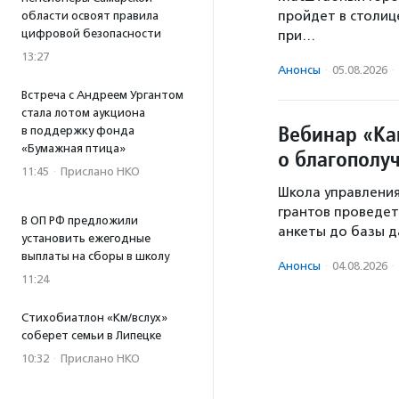
пройдет в столиц
области освоят правила
цифровой безопасности
при…
13:27
Анонсы
·
05.08.2026
·
Встреча с Андреем Ургантом
стала лотом аукциона
Вебинар «Ка
в поддержку фонда
«Бумажная птица»
о благополу
11:45
·
Прислано НКО
Школа управлени
грантов проведет
В ОП РФ предложили
анкеты до базы д
установить ежегодные
выплаты на сборы в школу
Анонсы
·
04.08.2026
·
11:24
Стихобиатлон «Км/вслух»
соберет семьи в Липецке
10:32
·
Прислано НКО