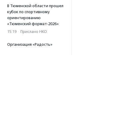
В Тюменской области прошел
кубок по спортивному
ориентированию
«Тюменский формат-2026»
15:19
·
Прислано НКО
Организация «Радость»
открывает сеть
региональных подразделений
14:25
·
Прислано НКО
Московский юбилейный забег
«Без границ» прошел в стиле
ретро
13:30
·
Прислано НКО
Совфед поддержал
инициативу о бесплатной
юридической помощи
сиротам старше 23 лет