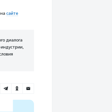
 на
сайте
го диалога
-индустрии,
словия