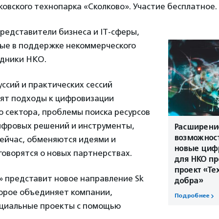
овского технопарка «Сколково». Участие бесплатное.
редставители бизнеса и IT-сферы,
ые в поддержке некоммерческого
удники НКО.
ссий и практических сессий
дят подходы к цифровизации
 сектора, проблемы поиска ресурсов
ифровых решений и инструменты,
Расширени
возможност
сейчас, обменяются идеями и
новые циф
говорятся о новых партнерствах.
для НКО пр
проект «Те
» представит новое направление Sk
добра»
торое объединяет компании,
Подробнее
циальные проекты с помощью