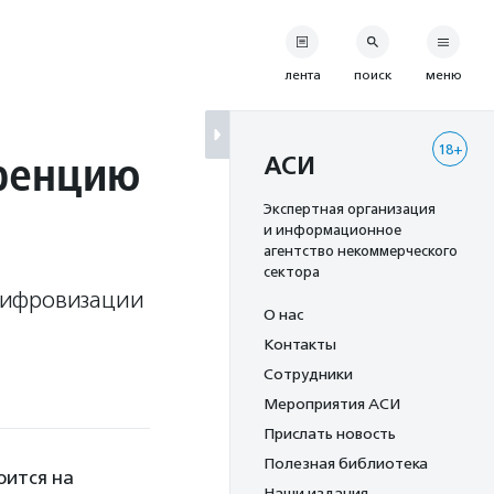
лента
поиск
меню
18+
еренцию
АСИ
Экспертная организация
и информационное
агентство некоммерческого
сектора
цифровизации
О нас
Контакты
Сотрудники
Мероприятия АСИ
Прислать новость
Полезная библиотека
оится на
Наши издания