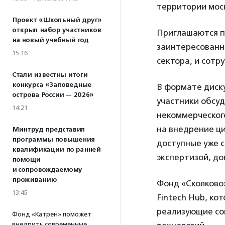
территории моск
Проект «Школьный друг»
открыл набор участников
Приглашаются п
на новый учебный год
заинтересованн
15:16
сектора, и сотр
Стали известны итоги
конкурса «Заповедные
В формате диску
острова России — 2026»
участники обсу
14:21
некоммерческого
на внедрение ц
Минтруд представил
программы повышения
доступные уже 
квалификации по ранней
экспертизой, до
помощи
и сопровождаемому
проживанию
Фонд «Сколково
13:45
Fintech Hub, ко
реализующие со
Фонд «Катрен» поможет
внедрить современные