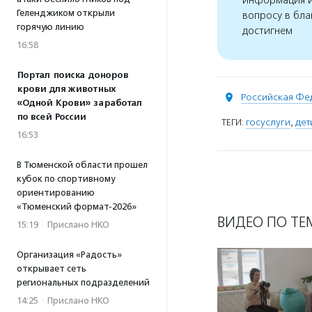
информация и
Геленджиком открыли
вопросу в бла
горячую линию
достигнем
16:58
Портал поиска доноров
крови для животных
Российская Фе
«Одной Крови» заработал
по всей России
ТЕГИ:
госуслуги
,
дет
16:53
В Тюменской области прошел
кубок по спортивному
ориентированию
«Тюменский формат-2026»
ВИДЕО ПО ТЕ
15:19
·
Прислано НКО
Организация «Радость»
открывает сеть
региональных подразделений
14:25
·
Прислано НКО