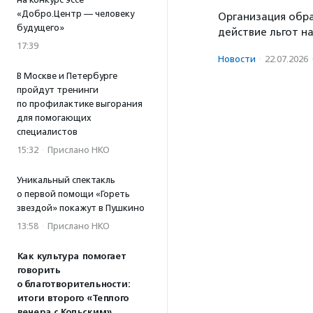
«Добро.Центр — человеку
Организация обра
будущего»
действие льгот н
17:39
Новости
·
22.07.2026
В Москве и Петербурге
пройдут тренинги
по профилактике выгорания
для помогающих
специалистов
15:32
·
Прислано НКО
Уникальный спектакль
о первой помощи «Гореть
звездой» покажут в Пушкино
13:58
·
Прислано НКО
Как культура помогает
говорить
о благотворительности:
итоги второго «Теплого
вечера с Кольским»