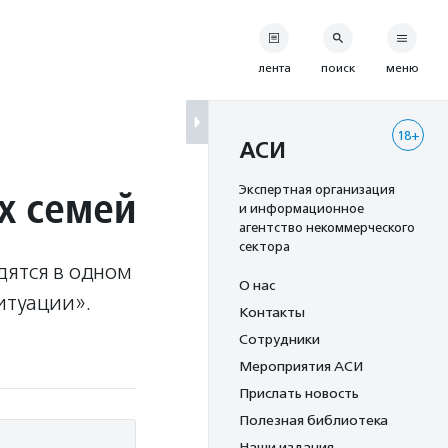
лента
поиск
меню
18+
АСИ
х семей
Экспертная организация
и информационное
агентство некоммерческого
сектора
дятся в одном
О нас
итуации».
Контакты
Сотрудники
Мероприятия АСИ
Прислать новость
Полезная библиотека
Наши издания