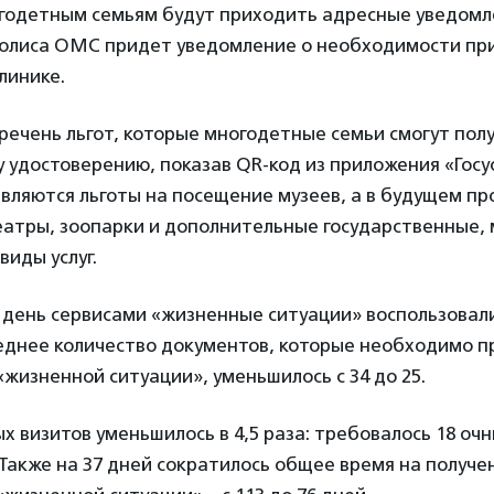
огодетным семьям будут приходить адресные уведомл
полиса ОМС придет уведомление о необходимости пр
линике.
речень льгот, которые многодетные семьи смогут пол
 удостоверению, показав QR-код из приложения «Госус
вляются льготы на посещение музеев, а в будущем п
еатры, зоопарки и дополнительные государственные,
виды услуг.
день сервисами «жизненные ситуации» воспользовали
реднее количество документов, которые необходимо п
«жизненной ситуации», уменьшилось с 34 до 25.
х визитов уменьшилось в 4,5 раза: требовалось 18 очн
 Также на 37 дней сократилось общее время на получен