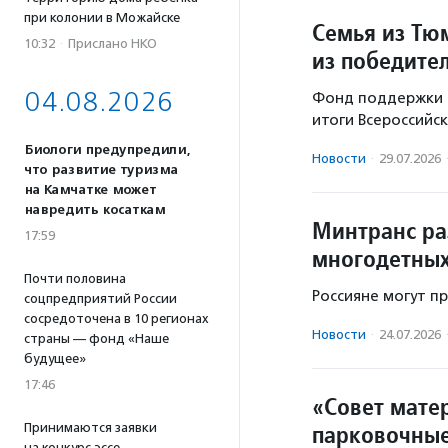
при колонии в Можайске
Семья из Тю
10:32
·
Прислано НКО
из победите
04.08.2026
Фонд поддержки д
итоги Всероссийск
Биологи предупредили,
Новости
·
29.07.2026
что развитие туризма
на Камчатке может
навредить косаткам
Минтранс ра
17:59
многодетных
Почти половина
Россияне могут пр
соцпредприятий России
сосредоточена в 10 регионах
Новости
·
24.07.2026
страны — фонд «Наше
будущее»
17:46
«Совет мате
парковочные
Принимаются заявки
на конкурс эссе