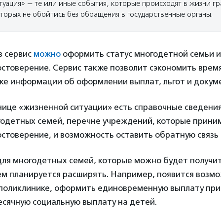
туация» — те или иные события, которые происходят в жизни г
торых не обойтись без обращения в государственные органы.
з сервис
можно
оформить статус многодетной семьи и
остоверение. Сервис также позволит сэкономить врем
ке информации об оформлении выплат, льгот и докум
нице «жизненной ситуации» есть справочные сведения
одетных семей, перечне учреждений, которые прин
стоверение, и возможность оставить обратную связь о
для многодетных семей, которые можно будет получи
ем планируется расширять. Например, появится возм
 поликлинике, оформить единовременную выплату пр
есячную социальную выплату на детей.