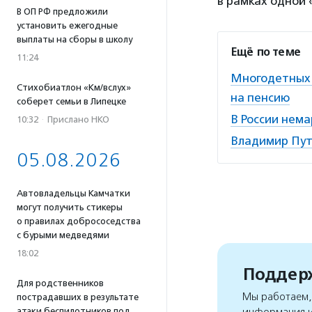
в рамках одной 
В ОП РФ предложили
установить ежегодные
выплаты на сборы в школу
Ещё по теме
11:24
Многодетных 
Стихобиатлон «Км/вслух»
на пенсию
соберет семьи в Липецке
В России нем
10:32
·
Прислано НКО
Владимир Пут
05.08.2026
Автовладельцы Камчатки
могут получить стикеры
о правилах добрососедства
с бурыми медведями
18:02
Поддерж
Для родственников
Мы работаем, 
пострадавших в результате
атаки беспилотников под