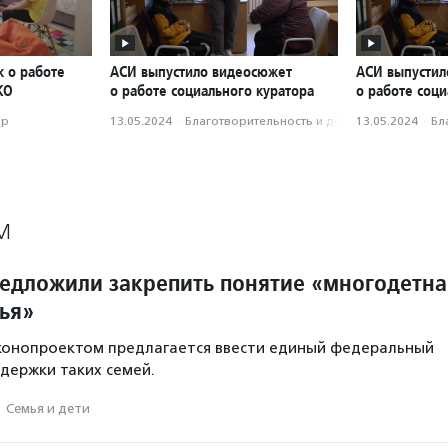
к о работе
АСИ выпустило видеосюжет
АСИ выпустил
КО
о работе социального куратора
о работе соци
ор
13.05.2024
·
Благотвори­тель­ность и доброволь­чест­во
13.05.2024
·
Бл
М
редложили закрепить понятие «многодетна
ья»
аконопроектом предлагается ввести единый федеральный
держки таких семей.
·
Семья и дети