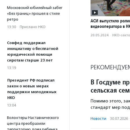
Московский юбилейный забег
«Без границ» прошел в стиле
ретро
АСИ выпустило роли
видеооператора в Н
13:30
·
Прислано НКО
20.05.2024
·
НКО-сект
Совфед поддержал
инициативу о бесплатной
юридической помощи
сиротам старше 23 лет
РЕКОМЕНДУЕ
13:19
В Госдуме п
Президент РФ подписал
закон о новых мерах
сельская сем
поддержки молодежных
НКО
Помимо этого, з
13:04
стандарт мер под
Волонтеры Наставнического
Новости
·
30.07.2026
центра преобразили
территорию дома ребенка