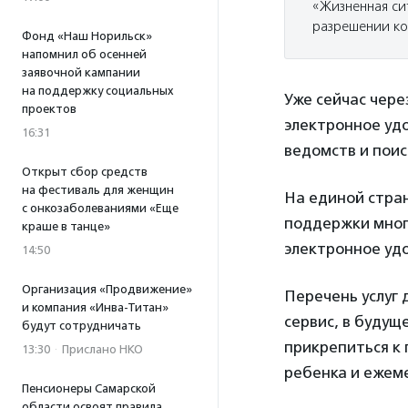
«Жизненная си
разрешении ко
Фонд «Наш Норильск»
напомнил об осенней
заявочной кампании
на поддержку социальных
Уже сейчас чере
проектов
электронное уд
16:31
ведомств и поис
Открыт сбор средств
на фестиваль для женщин
На единой стра
с онкозаболеваниями «Еще
поддержки мног
краше в танце»
электронное удо
14:50
Организация «Продвижение»
Перечень услуг 
и компания «Инва-Титан»
сервис, в будущ
будут сотрудничать
прикрепиться к
13:30
·
Прислано НКО
ребенка и ежем
Пенсионеры Самарской
области освоят правила