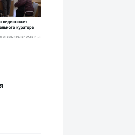
о видеосюжет
ального куратора
аготвори­тель­ность и доброволь­чест­во
я