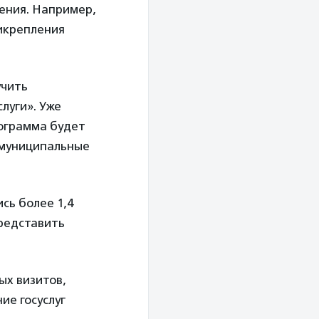
ения. Например,
икрепления
учить
луги». Уже
рограмма будет
 муниципальные
сь более 1,4
редставить
ых визитов,
ие госуслуг