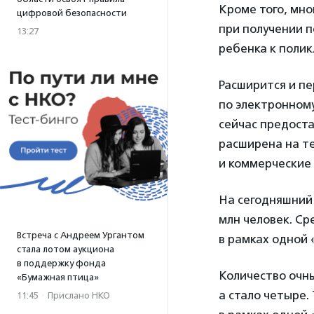
Кроме того, мн
цифровой безопасности
при получении 
13:27
ребенка к полик
Расширится и пе
по электронному
сейчас предоста
расширена на т
и коммерческие 
На сегодняшний 
млн человек. С
Встреча с Андреем Ургантом
в рамках одной 
стала лотом аукциона
в поддержку фонда
Количество очны
«Бумажная птица»
а стало четыре.
11:45
·
Прислано НКО