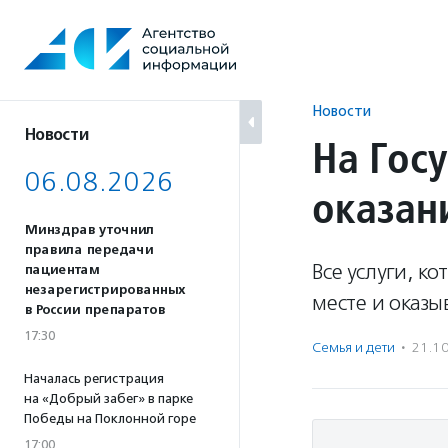
Перейти
к
содержанию
Новости
Новости
На Госу
06.08.2026
оказан
Минздрав уточнил
правила передачи
Все услуги, 
пациентам
незарегистрированных
месте и оказ
в России препаратов
17:30
Семья и дети
·
21.1
Началась регистрация
на «Добрый забег» в парке
Победы на Поклонной горе
17:00