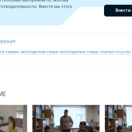
 полезные материалы по любому
готворительности. Вместе мы этого
Внести
дерация
и в семьях
,
многодетная семья
,
многодетные семьи
,
портал госуслуг
МЕ