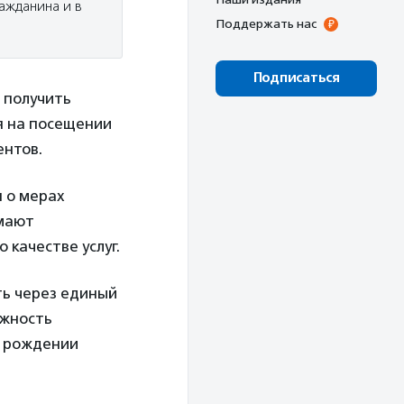
ражданина и в
Поддержать нас
Подписаться
 получить
я на посещении
ентов.
 о мерах
имают
 качестве услуг.
ть через единый
ожность
и рождении