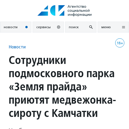
Перейти
к
содержанию
новости
сервисы
поиск
меню
18+
Новости
Сотрудники
подмосковного парка
«Земля прайда»
приютят медвежонка-
сироту с Камчатки