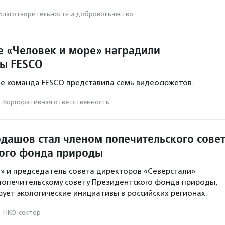
Благотвори­тель­ность и доброволь­чест­во
е «Человек и море» наградили
ы FESCO
ле команда FESCO представила семь видеосюжетов.
·
Корпоративная ответственность
дашов стал членом попечительского сове
ого фонда природы
п» и председатель совета директоров «Северстали»
попечительскому совету Президентского фонда природы,
ует экологические инициативы в российских регионах.
·
НКО-сектор