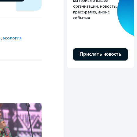
материал о вашей
организации, новость,
пресс-релиз, анонс
события.
в
,
экология
Прислать новость