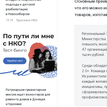
Основным преим
подходы к детской
что его можно 
реабилитации
в Новосибирске
товаров, изгота
13:15
·
Прислано НКО
Региональный 
Министерства 
повысить эколо
47 организаци
тысяч рублей.
Среди обладат
2.0». Команда
Их разместили 
каждый желающ
инициативы, п
Патриаршая гуманитарная
сформировать 
миссия ищет волонтеров для
профилактикой
ремонта домов в Донецке
и Горловке