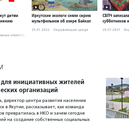
жут детям
Иркутские экологи сняли серию
СБПЧ записала
анению
мультфильмов об озере Байкал
субботников и
25.01.2022
·
Окружающая среда
29.07.2021
·
Ко
вная ответственность
М
 для инициативных жителей
еских организаций
а, директор центра развития населения
к в Якутии, рассказывает, как команда
 превратилась в НКО и зачем сегодня
ей на создание собственных социальных