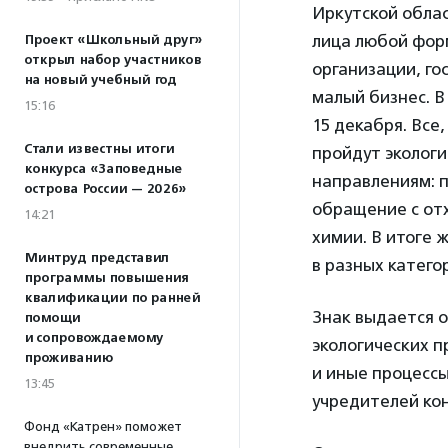
Иркутской обла
лица любой фор
Проект «Школьный друг»
открыл набор участников
организации, го
на новый учебный год
малый бизнес. В
15:16
15 декабря. Все,
Стали известны итоги
пройдут экологи
конкурса «Заповедные
направлениям: п
острова России — 2026»
обращение с от
14:21
химии. В итоге
Минтруд представил
в разных катего
программы повышения
квалификации по ранней
Знак выдается о
помощи
и сопровождаемому
экологических п
проживанию
и иные процессы
13:45
учредителей ко
Фонд «Катрен» поможет
внедрить современные