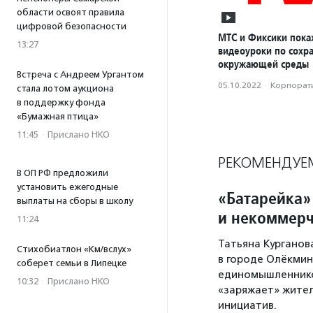
области освоят правила
цифровой безопасности
МТС и Фиксики пока
13:27
видеоуроки по сохр
окружающей среды
Встреча с Андреем Ургантом
05.10.2022
·
Корпорати
стала лотом аукциона
в поддержку фонда
«Бумажная птица»
11:45
·
Прислано НКО
РЕКОМЕНДУЕ
В ОП РФ предложили
установить ежегодные
«Батарейка»
выплаты на сборы в школу
и некоммерч
11:24
Татьяна Курганов
Стихобиатлон «Км/вслух»
в городе Олёкминс
соберет семьи в Липецке
единомышленников
10:32
·
Прислано НКО
«заряжает» жител
инициатив.