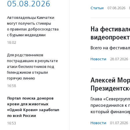
05.08.2026
Статьи
·
07.08.2026
·
Автовладельцы Камчатки
могут получить стикеры
На фестивал
о правилах добрососедства
видеопроект
с бурыми медведями
18:02
Всего на фестива
Для родственников
Новости
·
28.07.2026
пострадавших в результате
атаки беспилотников под
Геленджиком открыли
Алексей Мор
горячую линию
16:58
Президентск
Портал поиска доноров
Глава «Севергруп
крови для животных
присоединился к 
«Одной Крови» заработал
который финансир
по всей России
Новости
·
01.07.2026
16:53