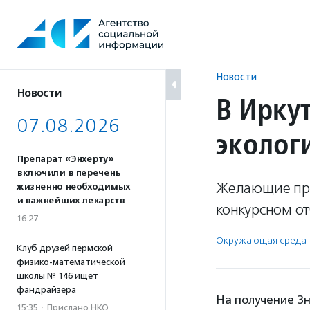
Перейти
к
содержанию
Новости
Новости
В Иркут
07.08.2026
эколог
Препарат «Энхерту»
включили в перечень
Желающие про
жизненно необходимых
и важнейших лекарств
конкурсном от
16:27
Окружающая среда
Клуб друзей пермской
физико-математической
школы № 146 ищет
фандрайзера
На получение Зн
15:35
·
Прислано НКО