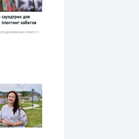
 саундтрек для
 плоггинг-забегов
рпоративная ответственность