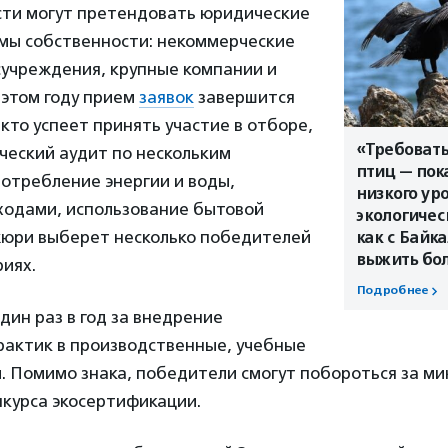
сти могут претендовать юридические
мы собственности: некоммерческие
сучреждения, крупные компании и
 этом году прием
заявок
завершится
 кто успеет принять участие в отборе,
«Требоват
ческий аудит по нескольким
птиц — пок
отребление энергии и воды,
низкого ур
ходами, использование бытовой
экологичес
 жюри выберет несколько победителей
как с Байк
выжить бо
риях.
Подробнее
дин раз в год за внедрение
рактик в производственные, учебные
. Помимо знака, победители смогут побороться за м
нкурса экосертификации.