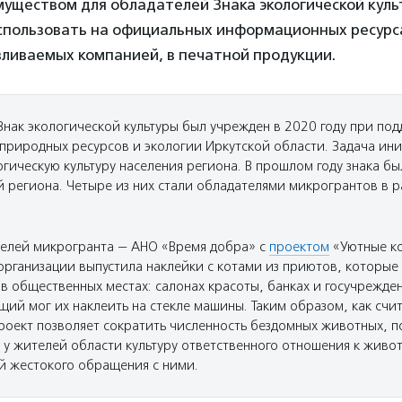
уществом для обладателей Знака экологической культ
использовать на официальных информационных ресурса
вливаемых компанией, в печатной продукции.
Знак экологической культуры был учрежден в 2020 году при по
природных ресурсов и экологии Иркутской области. Задача ин
гическую культуру населения региона. В прошлом году знака б
й региона. Четыре из них стали обладателями микрогрантов в 
елей микрогранта — АНО «Время добра» с
проектом
«Уютные ко
 организации выпустила наклейки с котами из приютов, которые
в общественных местах: салонах красоты, банках и госучрежден
ий мог их наклеить на стекле машины. Таким образом, как счи
роект позволяет сократить численность бездомных животных, п
у жителей области культуру ответственного отношения к живот
 жестокого обращения с ними.