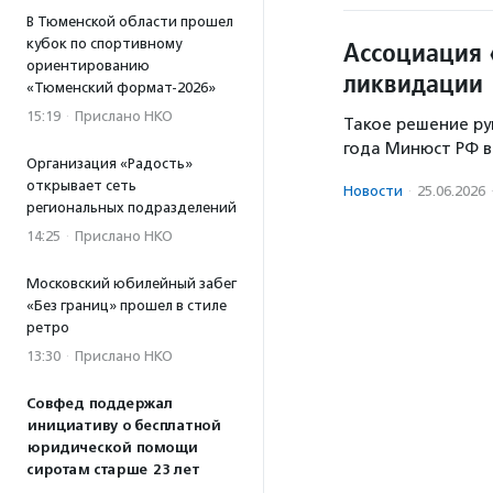
В Тюменской области прошел
кубок по спортивному
Ассоциация 
ориентированию
ликвидации
«Тюменский формат-2026»
15:19
·
Прислано НКО
Такое решение ру
года Минюст РФ в
Организация «Радость»
открывает сеть
Новости
·
25.06.2026
региональных подразделений
14:25
·
Прислано НКО
Московский юбилейный забег
«Без границ» прошел в стиле
ретро
13:30
·
Прислано НКО
Совфед поддержал
инициативу о бесплатной
юридической помощи
сиротам старше 23 лет