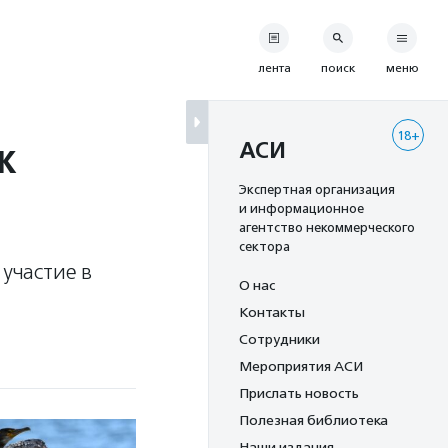
лента
поиск
меню
18+
к
АСИ
Экспертная организация
и информационное
агентство некоммерческого
сектора
участие в
О нас
Контакты
Сотрудники
Мероприятия АСИ
Прислать новость
Полезная библиотека
Наши издания