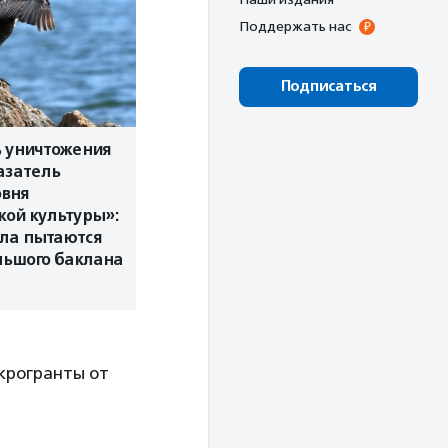
Поддержать нас
Подписаться
ь уничтожения
азатель
овня
кой культуры»:
ала пытаются
льшого баклана
икрогранты от