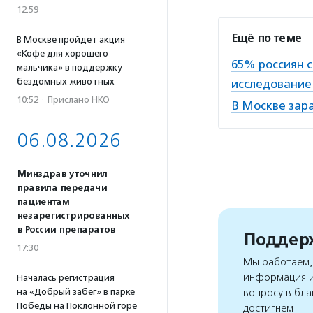
12:59
Ещё по теме
В Москве пройдет акция
«Кофе для хорошего
65% россиян 
мальчика» в поддержку
бездомных животных
исследовани
10:52
·
Прислано НКО
В Москве зар
06.08.2026
Минздрав уточнил
правила передачи
пациентам
незарегистрированных
в России препаратов
Поддерж
17:30
Мы работаем, 
информация и
Началась регистрация
на «Добрый забег» в парке
вопросу в бла
Победы на Поклонной горе
достигнем