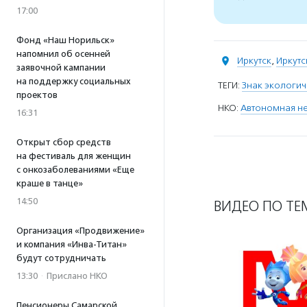
17:00
Фонд «Наш Норильск»
напомнил об осенней
Иркутск
,
Иркутс
заявочной кампании
на поддержку социальных
ТЕГИ:
Знак экологич
проектов
НКО:
Автономная не
16:31
Открыт сбор средств
на фестиваль для женщин
с онкозаболеваниями «Еще
краше в танце»
14:50
ВИДЕО ПО ТЕ
Организация «Продвижение»
и компания «Инва-Титан»
будут сотрудничать
13:30
·
Прислано НКО
Пенсионеры Самарской