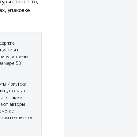
уры станет то,
х, упаковке
ддержке
ициативы —
ыли удостоены
размере 50
ты Иркутска
 ищут семью.
иях. Также
тают авторы
омогает
ным и является