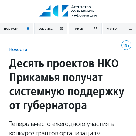
Перейти
к
содержанию
новости
сервисы
поиск
меню
18+
Новости
Десять проектов НКО
Прикамья получат
системную поддержку
от губернатора
Теперь вместо ежегодного участия в
конкурсе грантов организациям