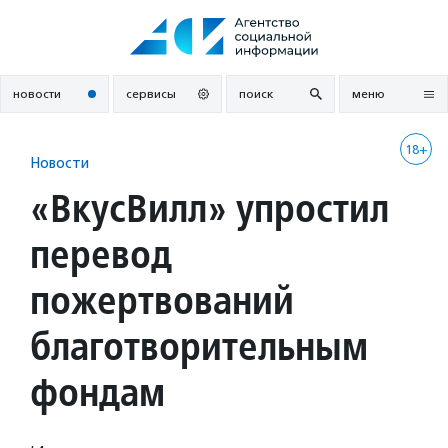
Перейти
к
содержанию
новости
сервисы
поиск
меню
18+
Новости
«ВкусВилл» упростил
перевод
пожертвований
благотворительным
фондам