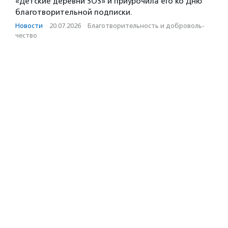
«Детские деревни SOS» и приурочила его ко Дню
благотворительной подписки.
Новости
·
20.07.2026
·
Благотвори­тель­ность и доброволь­
чест­во