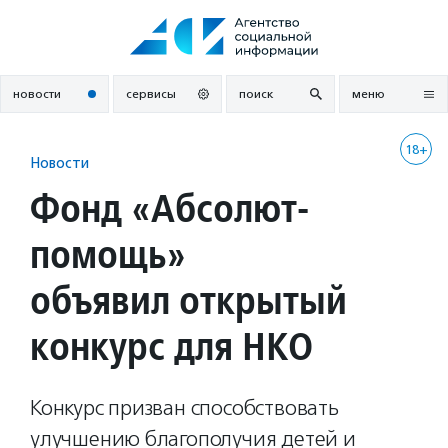
Перейти
к
содержанию
новости
сервисы
поиск
меню
18+
Новости
Фонд «Абсолют-
помощь»
объявил открытый
конкурс для НКО
Конкурс призван способствовать
улучшению благополучия детей и