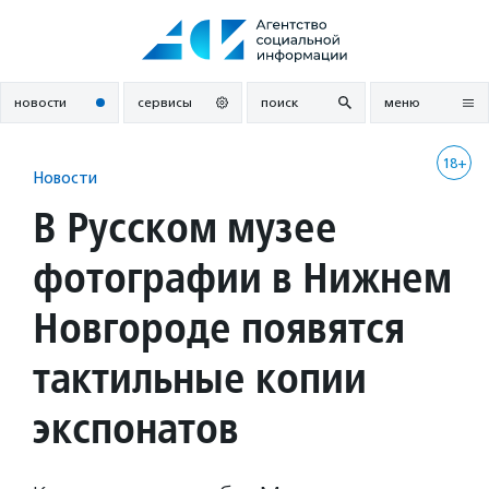
Перейти
к
содержанию
новости
сервисы
поиск
меню
18+
Новости
В Русском музее
фотографии в Нижнем
Новгороде появятся
тактильные копии
экспонатов