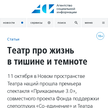
Перейти
к
содержанию
новости
сервисы
поиск
меню
18+
Статьи
Театр про жизнь
в тишине и темноте
11 октября в Новом пространстве
Театра наций прошла премьера
спектакля «Прикасаемые 3.0»,
совместного проекта Фонда поддержки
слепоглухих «Со-единение» и Театра