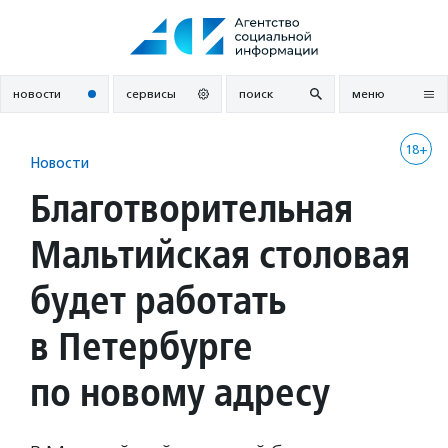
Перейти
к
содержанию
новости
сервисы
поиск
меню
18+
Новости
Благотворительная
Мальтийская столовая
будет работать
в Петербурге
по новому адресу