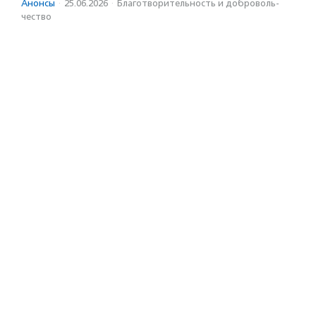
Анонсы
·
25.06.2026
·
Благотвори­тель­ность и доброволь­
чест­во