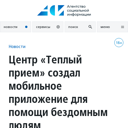
Перейти
к
содержанию
новости
сервисы
поиск
меню
18+
Новости
Центр «Теплый
прием» создал
мобильное
приложение для
помощи бездомным
людям