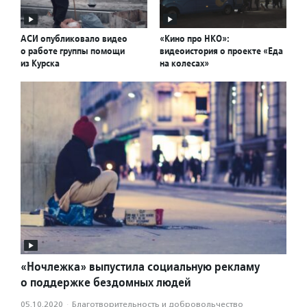
АСИ опубликовало видео
«Кино про НКО»:
о работе группы помощи
видеоистория о проекте «Еда
из Курска
на колесах»
«Ночлежка» выпустила социальную рекламу
о поддержке бездомных людей
05.10.2020
·
Благотвори­тель­ность и доброволь­чест­во