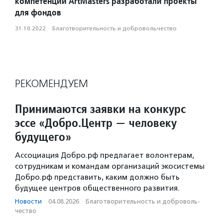
компетенций ArtMasters разработали проекты
для фондов
31.10.2022
·
Благотвори­тель­ность и доброволь­чест­во
РЕКОМЕНДУЕМ
Принимаются заявки на конкурс
эссе «Добро.Центр — человеку
будущего»
Ассоциация Добро.рф предлагает волонтерам,
сотрудникам и командам организаций экосистемы
Добро.рф представить, каким должно быть
будущее центров общественного развития.
Новости
·
04.08.2026
·
Благотвори­тель­ность и доброволь­
чест­во