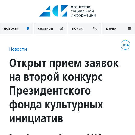
Перейти
к
содержанию
новости
сервисы
поиск
меню
18+
Новости
Открыт прием заявок
на второй конкурс
Президентского
фонда культурных
инициатив