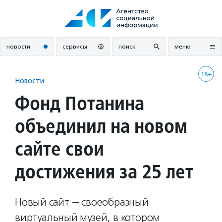
Перейти
к
содержанию
новости
сервисы
поиск
меню
18+
Новости
Фонд Потанина
объединил на новом
сайте свои
достижения за 25 лет
Новый сайт — своеобразный
виртуальный музей, в котором