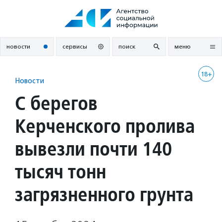
Перейти
к
содержанию
новости
сервисы
поиск
меню
18+
Новости
С берегов
Керченского пролива
вывезли почти 140
тысяч тонн
загрязненного грунта