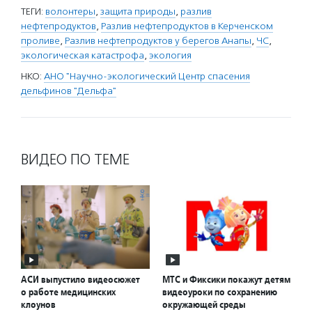
ТЕГИ:
волонтеры
,
защита природы
,
разлив
нефтепродуктов
,
Разлив нефтепродуктов в Керченском
проливе
,
Разлив нефтепродуктов у берегов Анапы
,
ЧС
,
экологическая катастрофа
,
экология
НКО:
АНО "Научно-экологический Центр спасения
дельфинов "Дельфа"
ВИДЕО ПО ТЕМЕ
АСИ выпустило видеосюжет
МТС и Фиксики покажут детям
о работе медицинских
видеоуроки по сохранению
клоунов
окружающей среды