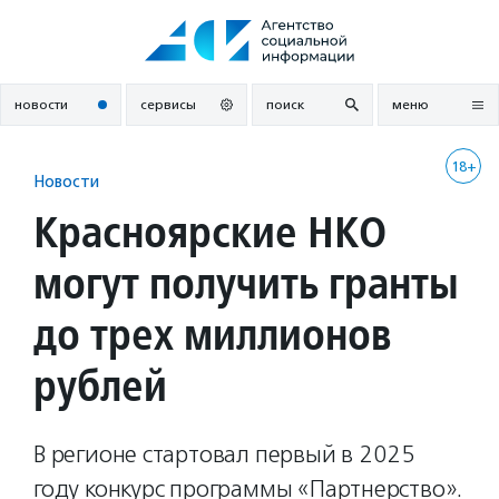
Перейти
к
содержанию
новости
сервисы
поиск
меню
18+
Новости
Красноярские НКО
могут получить гранты
до трех миллионов
рублей
В регионе стартовал первый в 2025
году конкурс программы «Партнерство».