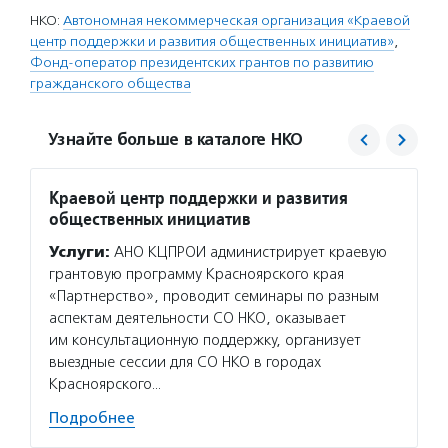
НКО:
Автономная некоммерческая организация «Краевой
центр поддержки и развития общественных инициатив»
,
Фонд-оператор президентских грантов по развитию
гражданского общества
Узнайте больше в каталоге НКО
Краевой центр поддержки и развития
Фонд 
общественных инициатив
Услуг
Услуги:
АНО КЦПРОИ администрирует краевую
гранто
грантовую программу Красноярского края
(в цел
«Партнерство», проводит семинары по разным
на ока
аспектам деятельности СО НКО, оказывает
потенц
им консультационную поддержку, организует
по соц
выездные сессии для СО НКО в городах
Подро
Красноярского…
Подробнее