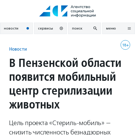
Перейти
к
содержанию
новости
сервисы
поиск
меню
18+
Новости
В Пензенской области
появится мобильный
центр стерилизации
животных
Цель проекта «Стериль-мобиль» —
снизить численность безнадзорных