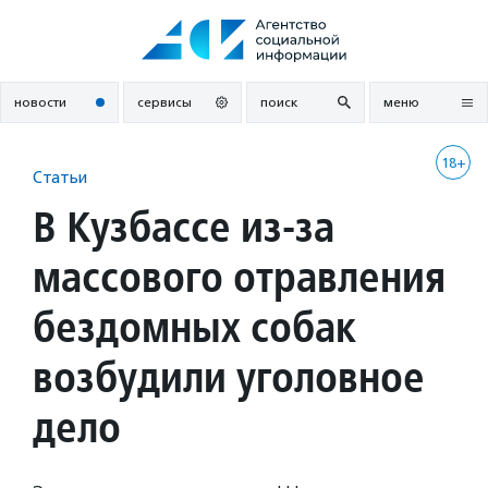
Перейти
к
содержанию
новости
сервисы
поиск
меню
18+
Статьи
В Кузбассе из-за
массового отравления
бездомных собак
возбудили уголовное
дело