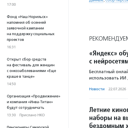
данные
,
сбор персо
17:00
Фонд «Наш Норильск»
напомнил об осенней
заявочной кампании
на поддержку социальных
РЕКОМЕНДУЕ
проектов
16:31
«Яндекс» об
с нейросетя
Открыт сбор средств
на фестиваль для женщин
с онкозаболеваниями «Еще
Бесплатный онла
краше в танце»
использовать ИИ 
14:50
Новости
·
22.07.2026
Организация «Продвижение»
и компания «Инва-Титан»
Летние кино
будут сотрудничать
13:30
·
Прислано НКО
наборы на в
бездомным 
Пенсионеры Самарской