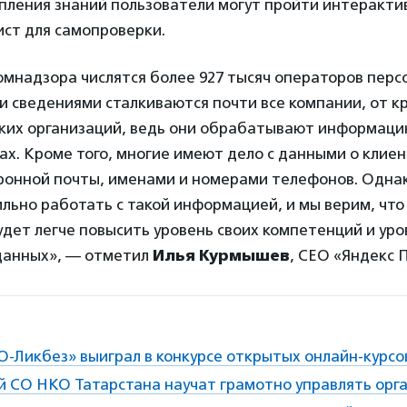
пления знаний пользователи могут пройти интеракти
ист для самопроверки.
омнадзора числятся более 927 тысяч операторов пер
и сведениями сталкиваются почти все компании, от к
ких организаций, ведь они обрабатывают информаци
ах. Кроме того, многие имеют дело с данными о клиен
ронной почты, именами и номерами телефонов. Однак
ильно работать с такой информацией, и мы верим, что
дет легче повысить уровень своих компетенций и уро
данных», — отметил
Илья Курмышев
, CEO «Яндекс 
О-Ликбез» выиграл в конкурсе открытых онлайн-курсо
й СО НКО Татарстана научат грамотно управлять орг