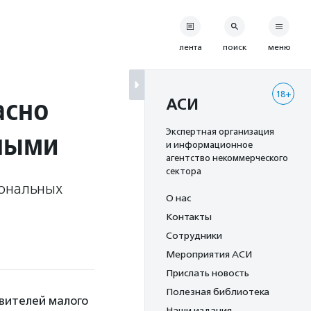
лента
поиск
меню
18+
асно
АСИ
нными
Экспертная организация
и информационное
агентство некоммерческого
сектора
сональных
О нас
Контакты
Сотрудники
Мероприятия АСИ
Прислать новость
Полезная библиотека
вителей малого
Наши издания