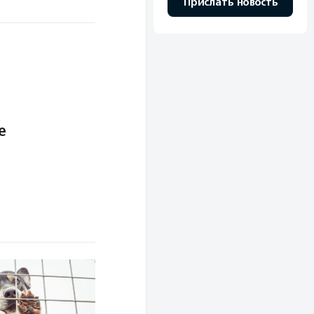
Прислать новость
е