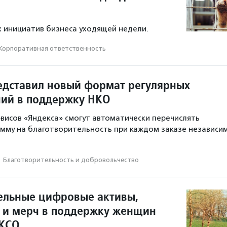
 инициатив бизнеса уходящей недели.
Корпоративная ответственность
едставил новый формат регулярных
ий в поддержку НКО
висов «Яндекса» смогут автоматически перечислять
мму на благотворительность при каждом заказе независи
·
Благотвори­тель­ность и доброволь­чест­во
ельные цифровые активы,
с и мерч в поддержку женщин
 КСО