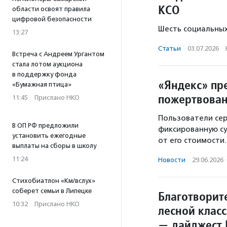
КСО
области освоят правила
цифровой безопасности
Шесть социальных
13:27
Статьи
·
03.07.2026
·
Встреча с Андреем Ургантом
стала лотом аукциона
в поддержку фонда
«Яндекс» пр
«Бумажная птица»
пожертвован
11:45
·
Прислано НКО
Пользователи сер
В ОП РФ предложили
фиксированную су
установить ежегодные
от его стоимости.
выплаты на сборы в школу
11:24
Новости
·
29.06.2026
Стихобиатлон «Км/вслух»
соберет семьи в Липецке
Благотворит
10:32
·
Прислано НКО
лесной клас
— дайджест