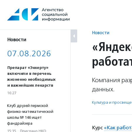
Перейти
к
содержанию
Новости
Новости
«Яндек
07.08.2026
работа
Препарат «Энхерту»
включили в перечень
Компания раз
жизненно необходимых
и важнейших лекарств
данных.
16:27
Культура и просвещ
Клуб друзей пермской
физико-математической
школы № 146 ищет
фандрайзера
Курс
«Как работ
15:35
·
Прислано НКО