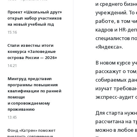
и среднего бизн
учреждений. То 
Проект «Школьный друг»
открыл набор участников
работе, в том ч
на новый учебный год
кадров и HR-де
15:16
специалистов п
Стали известны итоги
«Яндекса».
конкурса «Заповедные
острова России — 2026»
В новом курсе у
14:21
расскажут о то
Минтруд представил
собираемых данн
программы повышения
изучат требован
квалификации по ранней
экспресс-аудит 
помощи
и сопровождаемому
проживанию
Для старта нужн
13:45
рассчитана на т
можно в любое в
Фонд «Катрен» поможет
внедрить современные