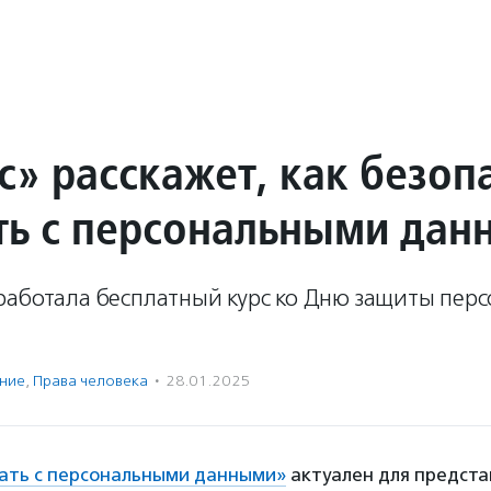
с» расскажет, как безоп
ть с персональными да
работала бесплатный курс ко Дню защиты пер
ение
,
Права человека
·
28.01.2025
ать с персональными данными»
актуален для предста