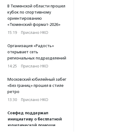
В Тюменской области прошел
кубок по спортивному
ориентированию
«Тюменский формат-2026»
15:19
·
Прислано НКО
Организация «Радость»
открывает сеть
региональных подразделений
14:25
·
Прислано НКО
Московский юбилейный забег
«Без границ» прошел в стиле
ретро
13:30
·
Прислано НКО
Совфед поддержал
инициативу о бесплатной
юридической помощи
сиротам старше 23 лет