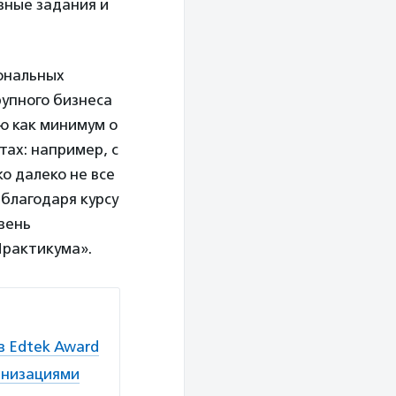
вные задания и
сональных
рупного бизнеса
ю как минимум о
тах: например, с
о далеко не все
 благодаря курсу
вень
Практикума».
в Edtek Award
анизациями