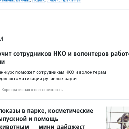
нальных данных
,
Яндекс
,
Яндекс Практикум
М
учит сотрудников НКО и волонтеров работ
ми
йн-курс поможет сотрудникам НКО и волонтерам
для автоматизации рутинных задач.
·
Корпоративная ответственность
показы в парке, косметические
ыпускной и помощь
животным — мини-дайджест