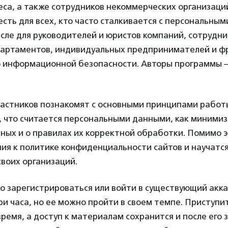
еса, а также сотрудников некоммерческих организаци
есть для всех, кто часто сталкивается с персональны
исле для руководителей и юристов компаний, сотрудн
партаментов, индивидуальных предпринимателей и ф
о информационной безопасности. Авторы программы
частников познакомят с основными принципами работ
м, что считается персональными данными, как миними
ых и о правилах их корректной обработки. Помимо э
ия к политике конфиденциальности сайтов и научатс
своих организаций.
о зарегистрироваться или войти в существующий акк
ри часа, но ее можно пройти в своем темпе. Приступи
ремя, а доступ к материалам сохранится и после его 