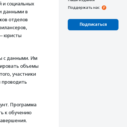
й и социальных
Поддержать нас
ми данными в
иков отделов
Подписаться
рилансеров,
 — юристы
ы с данными. Им
зировать объемы
того, участники
я проводить
аунт. Программа
ть к обучению
завершения.