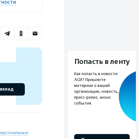
тности
Попасть в ленту
Как попасть в новости
АСИ? Пришлите
материал о вашей
 вклад
организации, новость,
пресс-релиз, анонс
события.
персональные