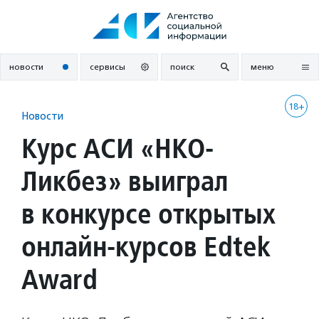
Перейти
к
содержанию
новости
сервисы
поиск
меню
18+
Новости
Курс АСИ «НКО-
Ликбез» выиграл
в конкурсе открытых
онлайн-курсов Edtek
Award