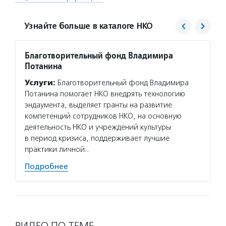
Узнайте больше в каталоге НКО
Благотворительный фонд Владимира
Агент
Потанина
Услуг
Услуги:
Благотворительный фонд Владимира
матери
Потанина помогает НКО внедрять технологию
сектор
эндаумента, выделяет гранты на развитие
новост
компетенций сотрудников НКО, на основную
расска
деятельность НКО и учреждений культуры
некомм
в период кризиса, поддерживает лучшие
Подро
практики личной…
Подробнее