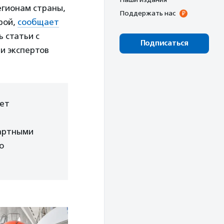
егионам страны,
Поддержать нас
рой,
сообщает
 статьи с
Подписаться
и экспертов
ает
дартными
о