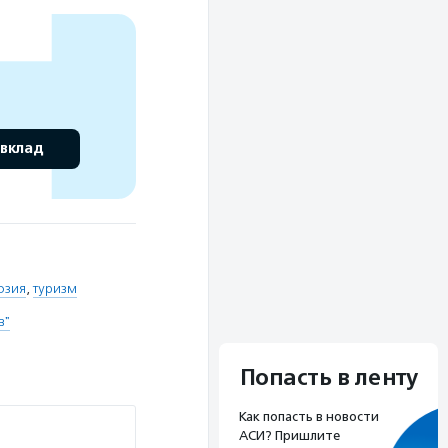
 вклад
юзия
,
туризм
в"
Попасть в ленту
Как попасть в новости
АСИ? Пришлите