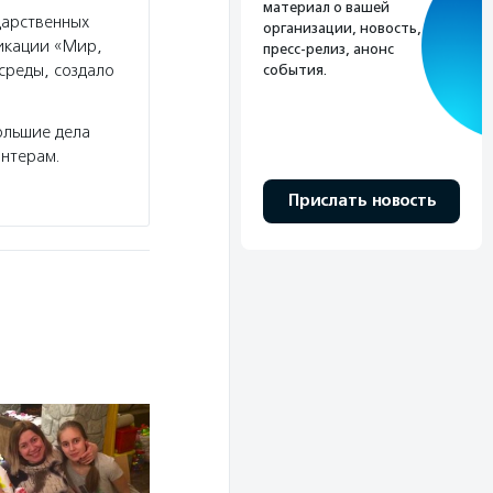
материал о вашей
дарственных
организации, новость,
икации «Мир,
пресс-релиз, анонс
среды, создало
события.
ольшие дела
онтерам.
Прислать новость