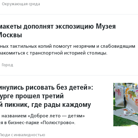
·
Окружающая среда
макеты дополнят экспозицию Музея
Москвы
ных тактильных копий помогут незрячим и слабовидящим
акомиться с транспортной историей столицы.
·
Город
нулись рисовать без детей»:
бурге прошел третий
 пикник, где рады каждому
 названием «Доброе лето — детям»
ля в бизнес-парке «Полюстрово».
Люди с инвалидностью