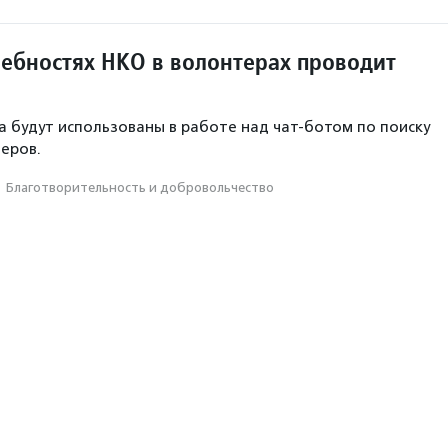
ребностях НКО в волонтерах проводит
а будут использованы в работе над чат-ботом по поиску
еров.
·
Благотвори­тель­ность и доброволь­чест­во