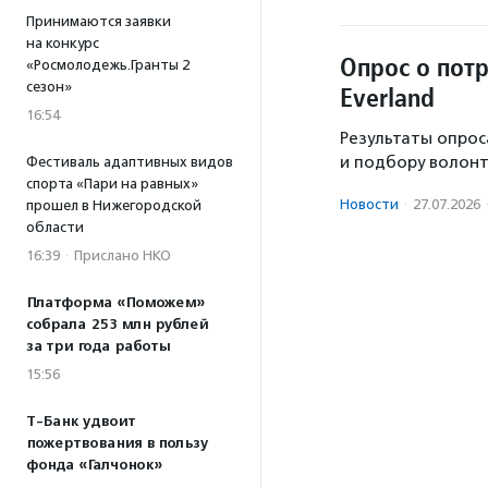
Принимаются заявки
на конкурс
Опрос о пот
«Росмолодежь.Гранты 2
сезон»
Everland
16:54
Результаты опрос
и подбору волонт
Фестиваль адаптивных видов
спорта «Пари на равных»
Новости
·
27.07.2026
прошел в Нижегородской
области
16:39
·
Прислано НКО
Платформа «Поможем»
собрала 253 млн рублей
за три года работы
15:56
Т-Банк удвоит
пожертвования в пользу
фонда «Галчонок»