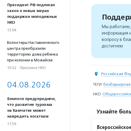
Президент РФ подписал
закон о новых мерах
Поддерж
поддержки молодежных
НКО
Мы работаем, 
13:04
информация и
вопросу в бла
Волонтеры Наставнического
достигнем
центра преобразили
территорию дома ребенка
при колонии в Можайске
10:32
·
Прислано НКО
Российская Фе
04.08.2026
ТЕГИ:
безбарьерная
НКО:
Общероссийск
Биологи предупредили,
что развитие туризма
на Камчатке может
Узнайте боль
навредить косаткам
17:59
Всероссийское