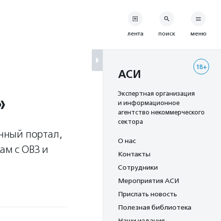
лента
поиск
меню
18+
АСИ
»
Экспертная организация
и информационное
агентство некоммерческого
сектора
нный портал,
О нас
ам с ОВЗ и
Контакты
Сотрудники
Мероприятия АСИ
Прислать новость
Полезная библиотека
Наши издания