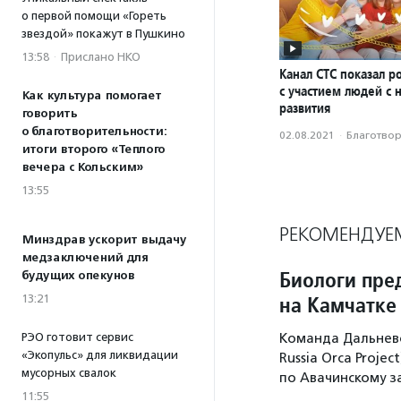
о первой помощи «Гореть
звездой» покажут в Пушкино
13:58
·
Прислано НКО
Канал СТС показал р
с участием людей с
Как культура помогает
развития
говорить
о благотворительности:
02.08.2021
·
Благотвори
итоги второго «Теплого
вечера с Кольским»
13:55
РЕКОМЕНДУЕ
Минздрав ускорит выдачу
медзаключений для
Биологи пре
будущих опекунов
на Камчатке
13:21
РЭО готовит сервис
Команда Дальнево
«Экопульс» для ликвидации
Russia Orca Proje
мусорных свалок
по Авачинскому з
11:55