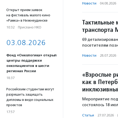
Новости
·
04.08.2026
Открыт прием заявок
на фестиваль малого кино
Тактильные 
«Рамка» в Нижнеудинске
10:32
·
Прислано НКО
транспорта 
69 детализирован
03.08.2026
посетителям позн
Фонд «Онкологика» открыл
Новости
·
28.07.2026
центры поддержки
онкопациентов в шести
регионах России
«Взрослые ри
18:37
как в Петер
инклюзивный
Российским студентам могут
разрешить защищать
Мероприятие под
дипломы в виде социальных
состоялось 18 ию
проектов
17:57
Статьи
·
27.07.2026
·