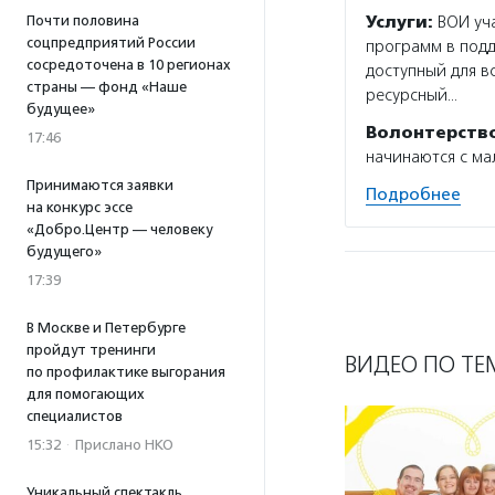
Почти половина
Услуги:
ВОИ уча
соцпредприятий России
программ в под
сосредоточена в 10 регионах
доступный для в
страны — фонд «Наше
ресурсный…
будущее»
Волонтерств
17:46
начинаются с ма
Принимаются заявки
Подробнее
на конкурс эссе
«Добро.Центр — человеку
будущего»
17:39
В Москве и Петербурге
пройдут тренинги
ВИДЕО ПО ТЕ
по профилактике выгорания
для помогающих
специалистов
15:32
·
Прислано НКО
Уникальный спектакль