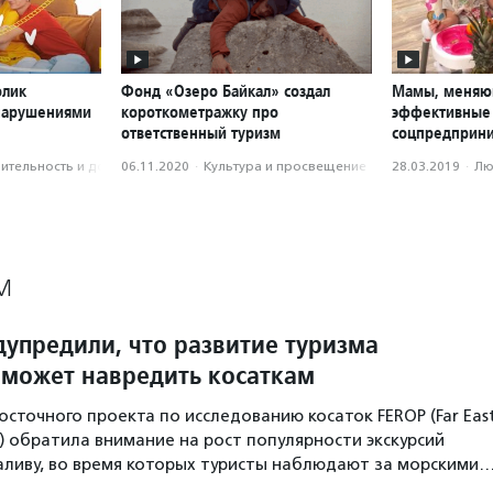
олик
Фонд «Озеро Байкал» создал
Мамы, меняю
 нарушениями
короткометражку про
эффективные
ответственный туризм
соцпредприни
­тель­ность и доброволь­чест­во
06.11.2020
·
Культура и просвещение
28.03.2019
·
Лю
М
дупредили, что развитие туризма
 может навредить косаткам
сточного проекта по исследованию косаток FEROP (Far Eas
ct) обратила внимание на рост популярности экскурсий
аливу, во время которых туристы наблюдают за морскими