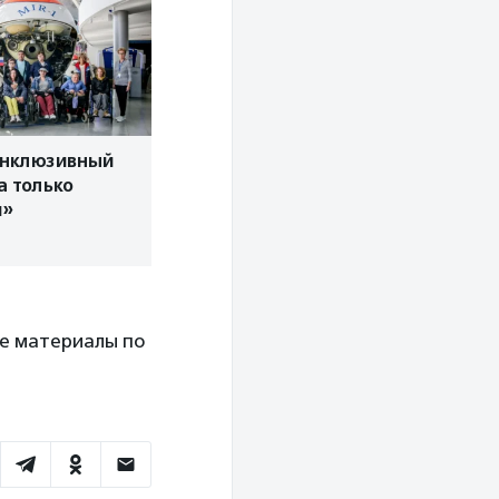
инклюзивный
а только
я»
ие материалы по