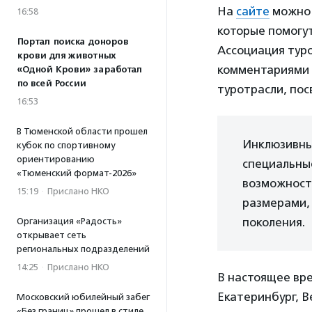
На
сайте
можно 
16:58
которые помогу
Портал поиска доноров
Ассоциация туро
крови для животных
комментариями 
«Одной Крови» заработал
по всей России
туротрасли, по
16:53
В Тюменской области прошел
Инклюзивный
кубок по спортивному
ориентированию
специальны
«Тюменский формат-2026»
возможност
15:19
·
Прислано НКО
размерами,
поколения.
Организация «Радость»
открывает сеть
региональных подразделений
14:25
·
Прислано НКО
В настоящее вр
Екатеринбург, В
Московский юбилейный забег
«Без границ» прошел в стиле