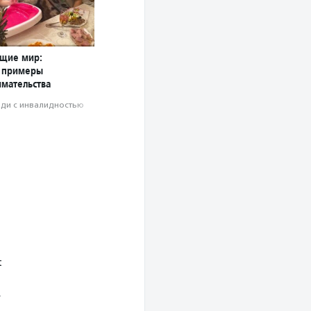
щие мир:
 примеры
мательства
ди с инвалидностью
t
…