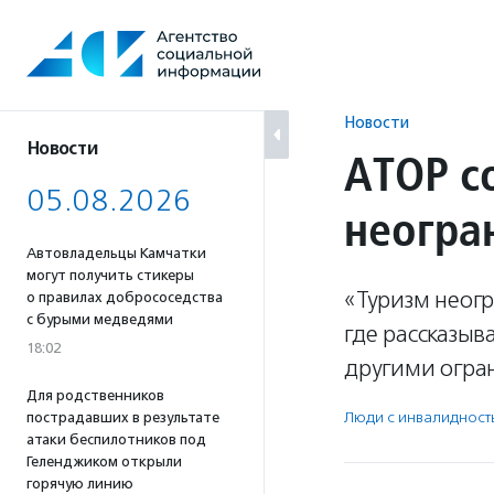
Перейти
к
содержанию
Новости
Новости
АТОР с
05.08.2026
неогра
Автовладельцы Камчатки
могут получить стикеры
«Туризм неог
о правилах добрососедства
с бурыми медведями
где рассказыв
18:02
другими огра
Для родственников
Люди с инвалидност
пострадавших в результате
атаки беспилотников под
Геленджиком открыли
горячую линию