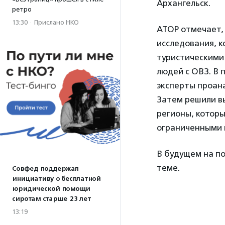
Архангельск.
ретро
13:30
·
Прислано НКО
АТОР отмечает, 
исследования, к
туристическими
людей с ОВЗ. В 
эксперты проана
Затем решили в
регионы, которы
ограниченными 
В будущем на п
теме.
Совфед поддержал
инициативу о бесплатной
юридической помощи
сиротам старше 23 лет
13:19