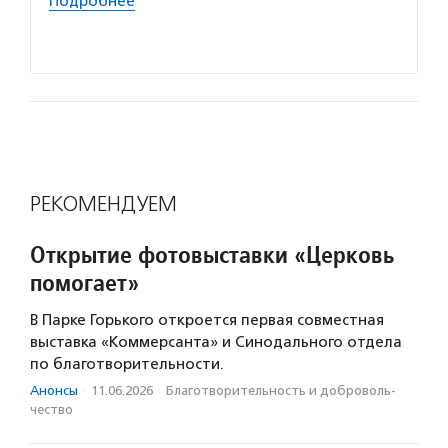
Подробнее
практи
Подро
РЕКОМЕНДУЕМ
Открытие фотовыставки «Церковь
помогает»
В Парке Горького откроется первая совместная
выставка «Коммерсанта» и Синодального отдела
по благотворительности.
Анонсы
·
11.06.2026
·
Благотвори­тель­ность и доброволь­
чест­во