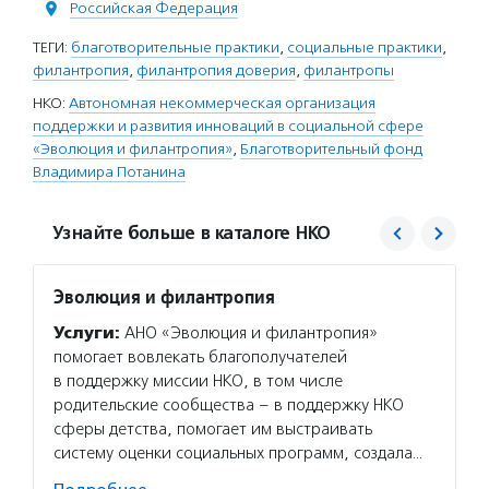
Российская Федерация
ТЕГИ:
благотворительные практики
,
социальные практики
,
филантропия
,
филантропия доверия
,
филантропы
НКО:
Автономная некоммерческая организация
поддержки и развития инноваций в социальной сфере
«Эволюция и филантропия»
,
Благотворительный фонд
Владимира Потанина
Узнайте больше в каталоге НКО
Эволюция и филантропия
Благо
Потан
Услуги:
АНО «Эволюция и филантропия»
Услуг
помогает вовлекать благополучателей
Потани
в поддержку миссии НКО, в том числе
эндаум
родительские сообщества – в поддержку НКО
компет
сферы детства, помогает им выстраивать
деятел
систему оценки социальных программ, создала…
в пери