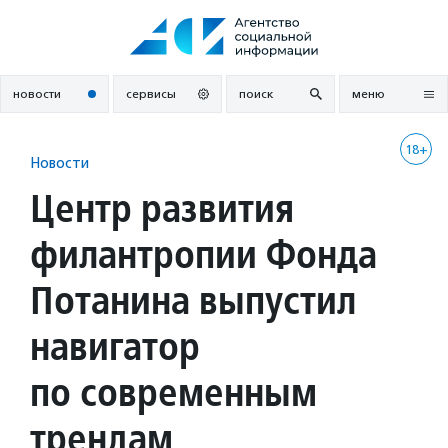
Перейти
к
содержанию
новости
сервисы
поиск
меню
18+
Новости
Центр развития
филантропии Фонда
Потанина выпустил
навигатор
по современным
трендам