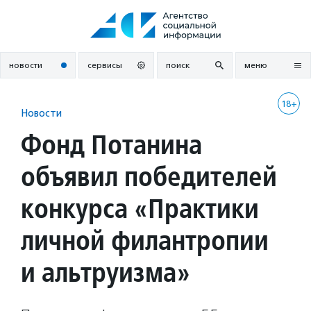
Перейти
к
содержанию
новости
сервисы
поиск
меню
18+
Новости
Фонд Потанина
объявил победителей
конкурса «Практики
личной филантропии
и альтруизма»