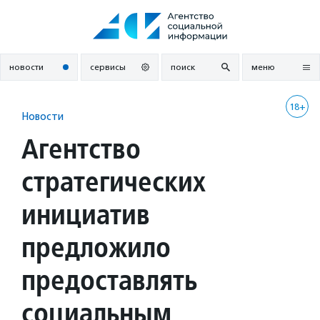
Перейти
к
содержанию
новости
сервисы
поиск
меню
18+
Новости
Агентство
стратегических
инициатив
предложило
предоставлять
социальным