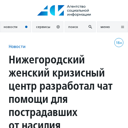
Перейти
к
содержанию
новости
сервисы
поиск
меню
18+
Новости
Нижегородский
женский кризисный
центр разработал чат
помощи для
пострадавших
от насилия