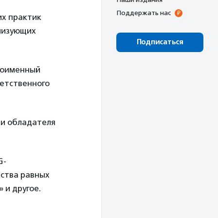
Поддержать нас
их практик
лизующих
Подписаться
ноименный
ветственного
 и обладателя
G-
ества равных
 и другое.