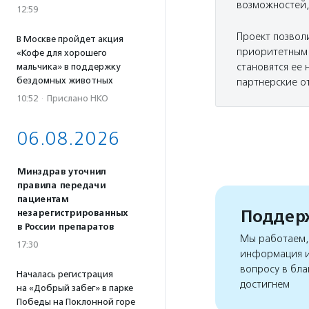
возможностей,
12:59
Проект позвол
В Москве пройдет акция
приоритетным 
«Кофе для хорошего
становятся ее
мальчика» в поддержку
бездомных животных
партнерские о
10:52
·
Прислано НКО
06.08.2026
Минздрав уточнил
правила передачи
пациентам
Поддерж
незарегистрированных
в России препаратов
Мы работаем, 
17:30
информация и
вопросу в бла
Началась регистрация
достигнем
на «Добрый забег» в парке
Победы на Поклонной горе