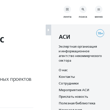
лента
поиск
меню
18+
с
АСИ
Экспертная организация
и информационное
агентство некоммерческого
сектора
О нас
Контакты
вных проектов
Сотрудники
Мероприятия АСИ
Прислать новость
Полезная библиотека
Наши издания