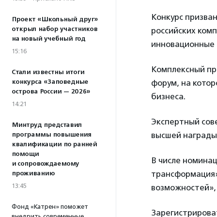
Конкурс призва
Проект «Школьный друг»
открыл набор участников
российских ком
на новый учебный год
инновационные п
15:16
Комплексный пр
Стали известны итоги
конкурса «Заповедные
форум, на кото
острова России — 2026»
бизнеса.
14:21
Экспертный сов
Минтруд представил
высшей награды 
программы повышения
квалификации по ранней
помощи
В числе номинац
и сопровождаемому
трансформация»
проживанию
13:45
возможностей», 
Фонд «Катрен» поможет
Зарегистрирова
внедрить современные