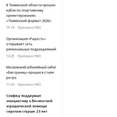
В Тюменской области прошел
кубок по спортивному
ориентированию
«Тюменский формат-2026»
15:19
·
Прислано НКО
Организация «Радость»
открывает сеть
региональных подразделений
14:25
·
Прислано НКО
Московский юбилейный забег
«Без границ» прошел в стиле
ретро
13:30
·
Прислано НКО
Совфед поддержал
инициативу о бесплатной
юридической помощи
сиротам старше 23 лет