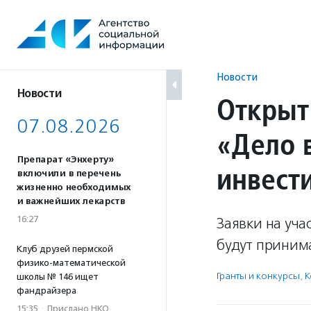
Перейти
к
содержанию
Новости
Новости
Открыт
07.08.2026
«Дело 
Препарат «Энхерту»
инвест
включили в перечень
жизненно необходимых
и важнейших лекарств
16:27
Заявки на уча
будут принима
Клуб друзей пермской
физико-математической
Гранты и конкурсы
,
К
школы № 146 ищет
фандрайзера
15:35
·
Прислано НКО