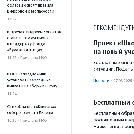
области освоят правила
цифровой безопасности
13:27
РЕКОМЕНДУЕ
Встреча с Андреем Ургантом
стала лотом аукциона
Проект «Шко
в поддержку фонда
на новый уч
«Бумажная птица»
11:45
·
Прислано НКО
Бесплатные онлай
ситуации. Подать 
В ОП РФ предложили
установить ежегодные
Новости
·
07.08.2026
выплаты на сборы в школу
11:24
Бесплатный 
Стихобиатлон «Км/вслух»
соберет семьи в Липецке
Бесплатный образ
посвященный вне
10:32
·
Прислано НКО
маркетинга, пройд