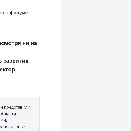
а на форуме
есмотря ни на
в развития
ектор
ки представили
 области
зии,
ества равных