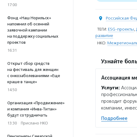
17:00
Фонд «Наш Норильск»
Российская Фе
напомнил об осенней
ТЕГИ:
ESG-проекты
,
заявочной кампании
развитие
на поддержку социальных
проектов
НКО:
Межрегиональ
16:31
Узнайте боль
Открыт сбор средств
на фестиваль для женщин
с онкозаболеваниями «Еще
Ассоциация м
краше в танце»
Услуги:
Ассоци
14:50
профессиональн
проводит форум 
Организация «Продвижение»
компании, инве
и компания «Инва-Титан»
будут сотрудничать
Подробнее
13:30
·
Прислано НКО
Пенсионеры Самарской