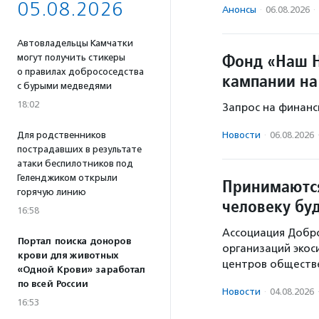
05.08.2026
Анонсы
·
06.08.2026
·
Автовладельцы Камчатки
Фонд «Наш Н
могут получить стикеры
о правилах добрососедства
кампании на
с бурыми медведями
18:02
Запрос на финанс
Для родственников
Новости
·
06.08.2026
пострадавших в результате
атаки беспилотников под
Геленджиком открыли
Принимаются
горячую линию
человеку бу
16:58
Ассоциация Добр
Портал поиска доноров
организаций экос
крови для животных
центров обществе
«Одной Крови» заработал
по всей России
Новости
·
04.08.2026
16:53