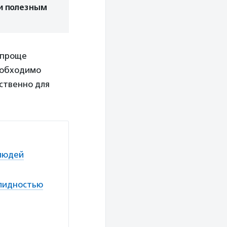
и полезным
 проще
необходимо
ественно для
 людей
алидностью