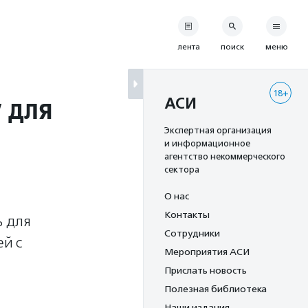
лента
поиск
меню
18+
 для
АСИ
Экспертная организация
и информационное
агентство некоммерческого
сектора
О нас
Контакты
ь для
Сотрудники
й с
Мероприятия АСИ
Прислать новость
Полезная библиотека
Наши издания