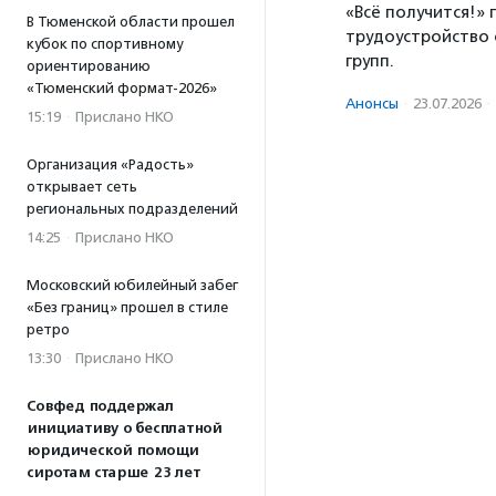
«Всё получится!»
В Тюменской области прошел
трудоустройство 
кубок по спортивному
групп.
ориентированию
«Тюменский формат-2026»
Анонсы
·
23.07.2026
·
15:19
·
Прислано НКО
Организация «Радость»
открывает сеть
региональных подразделений
14:25
·
Прислано НКО
Московский юбилейный забег
«Без границ» прошел в стиле
ретро
13:30
·
Прислано НКО
Совфед поддержал
инициативу о бесплатной
юридической помощи
сиротам старше 23 лет