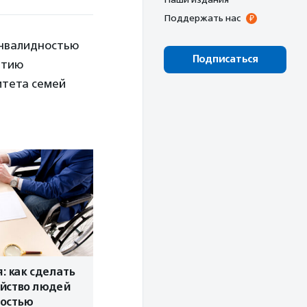
Поддержать нас
инвалидностью
Подписаться
итию
итета семей
: как сделать
ойство людей
ностью