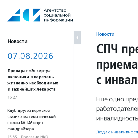
Перейти
к
содержанию
Новости
Новости
СПЧ пр
07.08.2026
приема
Препарат «Энхерту»
с инва
включили в перечень
жизненно необходимых
и важнейших лекарств
16:27
Еще одно пре
работодателе
Клуб друзей пермской
физико-математической
инвалидность
школы № 146 ищет
фандрайзера
Люди с инвалидност
15:35
·
Прислано НКО