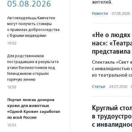
05.08.2026
жителей.
Новости
·
07.08.2026
Автовладельцы Камчатки
могут получить стикеры
о правилах добрососедства
«Не о людях 
с бурыми медведями
нас»: «Теат
18:02
представила
Для родственников
пострадавших в результате
Спектакль «Свет
атаки беспилотников под
с инвалидностью
Геленджиком открыли
из театральной с
горячую линию
Статьи
·
24.07.2026
·
16:58
Портал поиска доноров
Круглый сто
крови для животных
«Одной Крови» заработал
в трудоустро
по всей России
с инвалидно
16:53