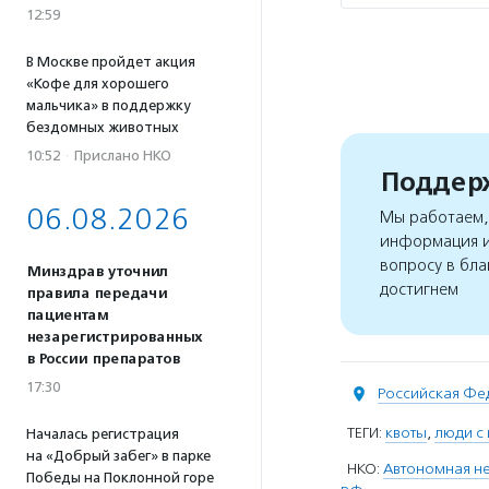
12:59
В Москве пройдет акция
«Кофе для хорошего
мальчика» в поддержку
бездомных животных
10:52
·
Прислано НКО
Поддерж
06.08.2026
Мы работаем, 
информация и
вопросу в бла
Минздрав уточнил
достигнем
правила передачи
пациентам
незарегистрированных
в России препаратов
17:30
Российская Фе
ТЕГИ:
квоты
,
люди с
Началась регистрация
на «Добрый забег» в парке
НКО:
Автономная не
Победы на Поклонной горе