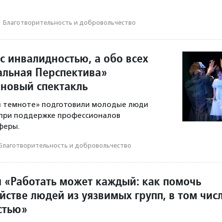
·
Благотвори­тель­ность и доброволь­чест­во
с инвалидностью, а обо всех
ральная Перспектива»
 новый спектакль
 в темноте» подготовили молодые люди
 при поддержке профессионалов
феры.
Благотвори­тель­ность и доброволь­чест­во
л «Работать может каждый: как помочь
йстве людей из уязвимых групп, в том чис
стью»