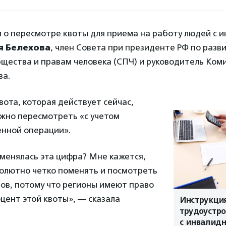
 о пересмотре квоты для приема на работу людей с 
 Белехова
, член Совета при президенте РФ по разв
щества и правам человека (СПЧ) и руководитель Ком
ва.
вота, которая действует сейчас,
ужно пересмотреть «с учетом
енной операции».
 менялась эта цифра? Мне кажется,
солютно четко поменять и посмотреть
ов, потому что регионы имеют право
цент этой квоты», — сказала
Инструкция
трудоустр
с инвалид