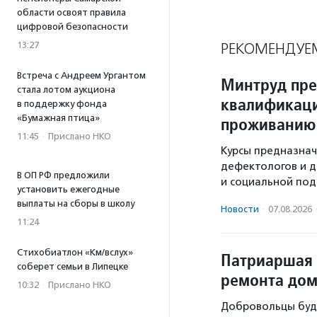
области освоят правила
цифровой безопасности
13:27
РЕКОМЕНДУЕ
Встреча с Андреем Ургантом
Минтруд пр
стала лотом аукциона
квалификаци
в поддержку фонда
«Бумажная птица»
проживанию
11:45
·
Прислано НКО
Курсы предназнач
дефектологов и д
В ОП РФ предложили
и социальной под
установить ежегодные
выплаты на сборы в школу
Новости
·
07.08.2026
11:24
Стихобиатлон «Км/вслух»
Патриаршая 
соберет семьи в Липецке
ремонта дом
10:32
·
Прислано НКО
Добровольцы буд