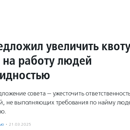
едложил увеличить квоту
 на работу людей
лидностью
дложение совета — ужесточить ответственност
й, не выполняющих требования по найму люде
ю.
ью
·
21.03.2025