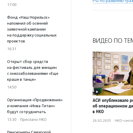
РФ по развитию гра
17:00
Фонд «Наш Норильск»
напомнил об осенней
заявочной кампании
на поддержку социальных
ВИДЕО ПО ТЕ
проектов
16:31
Открыт сбор средств
на фестиваль для женщин
с онкозаболеваниями «Еще
краше в танце»
14:50
АСИ опубликовало р
Организация «Продвижение»
об операционном д
и компания «Инва-Титан»
в НКО
будут сотрудничать
13:30
·
Прислано НКО
26.02.2025
·
НКО-сект
Пенсионеры Самарской