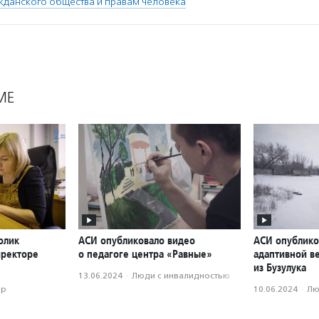
жданского общества и правам человека
МЕ
олик
АСИ опубликовало видео
АСИ опублико
иректоре
о педагоге центра «Равные»
адаптивной в
из Бузулука
13.06.2024
·
Люди с инвалидностью
ор
10.06.2024
·
Лю