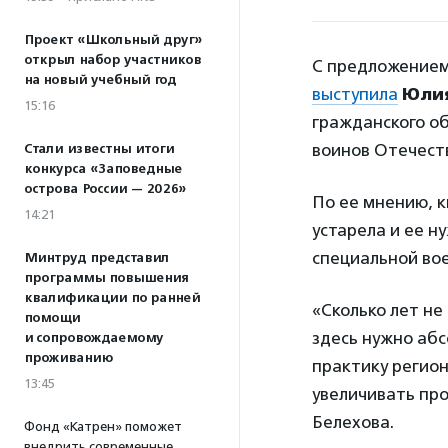
Проект «Школьный друг»
открыл набор участников
С предложением
на новый учебный год
выступила
Юлия
15:16
гражданского об
воинов Отечест
Стали известны итоги
конкурса «Заповедные
острова России — 2026»
По ее мнению, к
14:21
устарела и ее н
специальной во
Минтруд представил
программы повышения
квалификации по ранней
«Сколько лет не
помощи
здесь нужно аб
и сопровождаемому
проживанию
практику регион
13:45
увеличивать про
Белехова.
Фонд «Катрен» поможет
внедрить современные