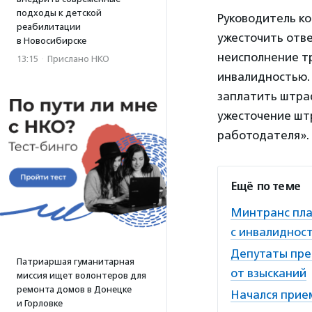
подходы к детской
Руководитель к
реабилитации
ужесточить отв
в Новосибирске
неисполнение т
13:15
·
Прислано НКО
инвалидностью. 
заплатить штраф
ужесточение штр
работодателя».
Ещё по теме
Минтранс пла
с инвалиднос
Депутаты пре
Патриаршая гуманитарная
от взысканий
миссия ищет волонтеров для
ремонта домов в Донецке
Начался прие
и Горловке