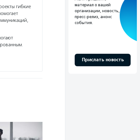
материал о вашей
роекты гибкие
организации, новость,
помогает
пресс-релиз, анонс
оммуникаций,
события.
могают
ированным.
Прислать новость