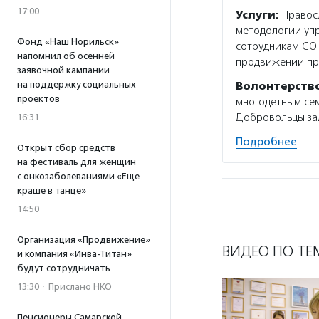
17:00
Услуги:
Правосл
методологии упр
Фонд «Наш Норильск»
сотрудникам СО
напомнил об осенней
продвижении пр
заявочной кампании
на поддержку социальных
Волонтерств
проектов
многодетным се
Добровольцы зад
16:31
Подробнее
Открыт сбор средств
на фестиваль для женщин
с онкозаболеваниями «Еще
краше в танце»
14:50
Организация «Продвижение»
ВИДЕО ПО ТЕ
и компания «Инва-Титан»
будут сотрудничать
13:30
·
Прислано НКО
Пенсионеры Самарской