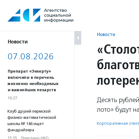
Перейти
к
содержанию
Новости
Новости
«Столо
07.08.2026
благот
Препарат «Энхерту»
лотере
включили в перечень
жизненно необходимых
и важнейших лекарств
16:27
Десять рублей
лото» будут 
Клуб друзей пермской
физико-математической
Корпоративная ответ
школы № 146 ищет
фандрайзера
15:35
·
Прислано НКО