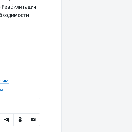
 «Реабилитация
обходимости
тным
ом