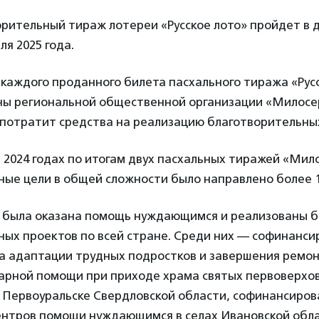
рительный тираж лотереи «Русское лото» пройдет в 
ля 2025 года.
 каждого проданного билета пасхального тиража «Русс
ны региональной общественной организации «Милосер
 потратит средства на реализацию благотворительны
 и 2024 годах по итогам двух пасхальных тиражей «Ми
ые цели в общей сложности было направлено более 1
а была оказана помощь нуждающимся и реализованы б
ных проектов по всей стране. Среди них — софинанс
а адаптации трудных подростков и завершения ремо
арной помощи при приходе храма святых первоверхо
в Первоуральске Свердловской области, софинансиро
ентров помощи нуждающимся в селах Ивановской обла