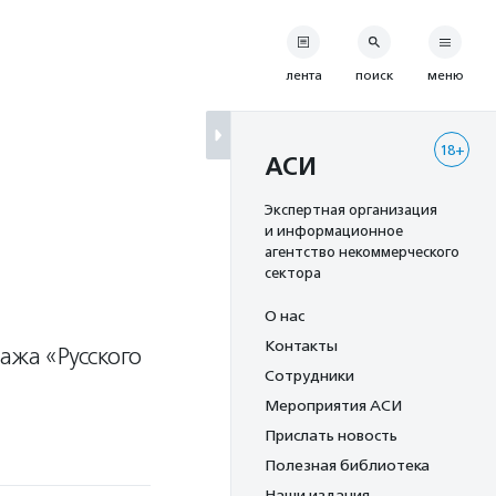
лента
поиск
меню
18+
АСИ
Экспертная организация
и информационное
агентство некоммерческого
сектора
О нас
Контакты
ажа «Русского
Сотрудники
Мероприятия АСИ
Прислать новость
Полезная библиотека
Наши издания