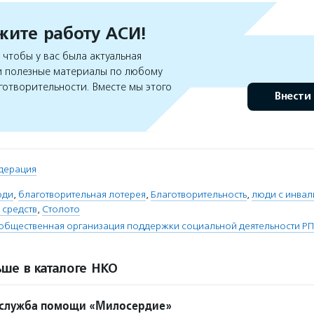
ите работу АСИ!
чтобы у вас была актуальная
 полезные материалы по любому
готворительности. Вместе мы этого
Внести
дерация
юди
,
благотворительная лотерея
,
Благотворительность
,
люди с инва
 средств
,
Столото
общественная организация поддержки социальной деятельности Р
ше в каталоге НКО
 служба помощи «Милосердие»