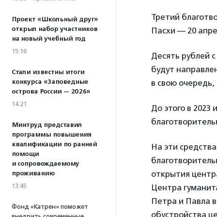
Третий благотво
Проект «Школьный друг»
открыл набор участников
Пасхи — 20 апре
на новый учебный год
15:16
Десять рублей с
будут направле
Стали известны итоги
конкурса «Заповедные
в свою очередь,
острова России — 2026»
14:21
До этого в 2023
благотворительн
Минтруд представил
программы повышения
квалификации по ранней
На эти средств
помощи
благотворитель
и сопровождаемому
открытия центр
проживанию
13:45
Центра гуманит
Петра и Павла 
Фонд «Катрен» поможет
обустройства ц
внедрить современные