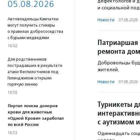
дефектологов и д
05.08.2026
и социальной под
Автовладельцы Камчатки
Новости
·
07.08.2026
могут получить стикеры
о правилах добрососедства
с бурыми медведями
Патриаршая 
18:02
ремонта дом
Для родственников
Добровольцы буд
пострадавших в результате
жителей.
атаки беспилотников под
Геленджиком открыли
Новости
·
07.08.2026
горячую линию
16:58
Турникеты д
Портал поиска доноров
интерактивн
крови для животных
«Одной Крови» заработал
с аутизмом и
по всей России
16:53
Одиннадцать соц