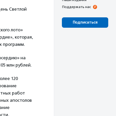
Поддержать нас
день Светлой
Подписаться
кого лото»
дие», которая,
х программ.
лосердию» на
05 млн рублей.
олее 120
ирование
нтных работ
вных апостолов
вание
сти,