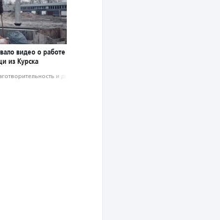
вало видео о работе
и из Курска
аготвори­тель­ность и доброволь­чест­во