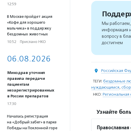
12:59
Поддерж
В Москве пройдет акция
«Кофе для хорошего
Мы работаем, 
мальчика» в поддержку
информация и
бездомных животных
вопросу в бла
10:52
·
Прислано НКО
достигнем
06.08.2026
Российская Фе
Минздрав уточнил
правила передачи
ТЕГИ:
бездомные л
пациентам
нуждающимся
,
сбор
незарегистрированных
НКО:
Региональная 
в России препаратов
17:30
Узнайте боль
Началась регистрация
на «Добрый забег» в парке
Православная
Победы на Поклонной горе