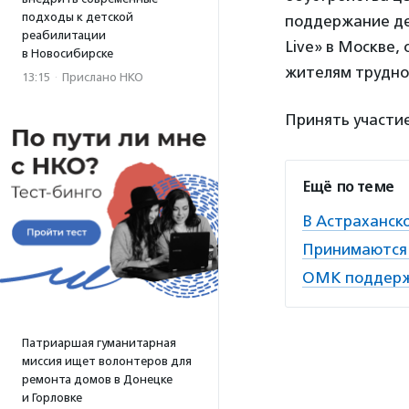
подходы к детской
поддержание де
реабилитации
Live» в Москве
в Новосибирске
жителям труднод
13:15
·
Прислано НКО
Принять участи
Ещё по теме
В Астраханск
Принимаются 
ОМК поддержи
Патриаршая гуманитарная
миссия ищет волонтеров для
ремонта домов в Донецке
и Горловке