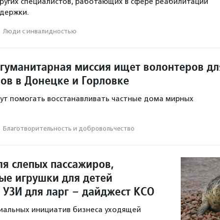
ругих специалистов, работающих в сфере реабилитации
держки.
·
Люди с инвалидностью
гуманитарная миссия ищет волонтеров дл
ов в Донецке и Горловке
ут помогать восстанавливать частные дома мирных
·
Благотвори­тель­ность и доброволь­чест­во
ля слепых пассажиров,
ые игрушки для детей
 УЗИ для ларг – дайджест КСО
иальных инициатив бизнеса уходящей