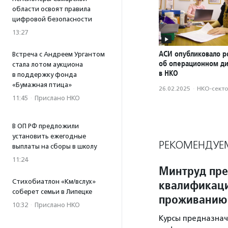
области освоят правила
цифровой безопасности
13:27
АСИ опубликовало р
Встреча с Андреем Ургантом
об операционном д
стала лотом аукциона
в НКО
в поддержку фонда
«Бумажная птица»
26.02.2025
·
НКО-сект
11:45
·
Прислано НКО
В ОП РФ предложили
установить ежегодные
РЕКОМЕНДУЕ
выплаты на сборы в школу
11:24
Минтруд пр
квалификаци
Стихобиатлон «Км/вслух»
соберет семьи в Липецке
проживанию
10:32
·
Прислано НКО
Курсы предназнач