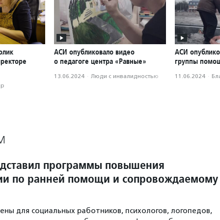
олик
АСИ опубликовало видео
АСИ опублико
иректоре
о педагоге центра «Равные»
группы помощ
13.06.2024
·
Люди с инвалидностью
11.06.2024
·
Бл
ор
М
едставил программы повышения
и по ранней помощи и сопровождаемому
ены для социальных работников, психологов, логопедов,