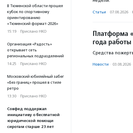
недели.
В Тюменской области прошел
кубок по спортивному
Статьи
·
07.08.2026
·
ориентированию
«Тюменский формат-2026»
Платформа «
15:19
·
Прислано НКО
года работы
Организация «Радость»
открывает сеть
Средства пожертв
региональных подразделений
14:25
·
Прислано НКО
Новости
·
03.08.2026
Московский юбилейный забег
«Без границ» прошел в стиле
ретро
13:30
·
Прислано НКО
Совфед поддержал
инициативу о бесплатной
юридической помощи
сиротам старше 23 лет