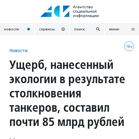
Перейти
к
содержанию
новости
сервисы
поиск
меню
18+
Новости
Ущерб, нанесенный
экологии в результате
столкновения
танкеров, составил
почти 85 млрд рублей