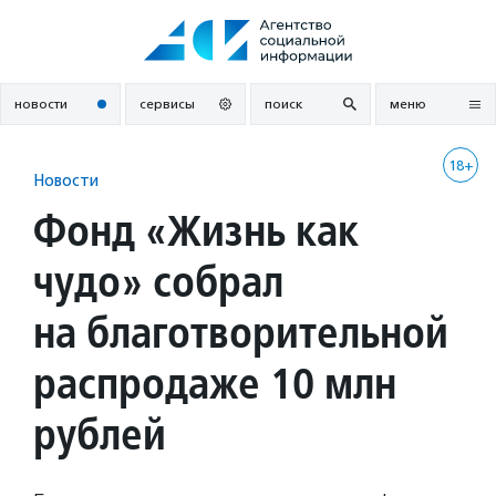
Перейти
к
содержанию
новости
сервисы
поиск
меню
18+
Новости
Фонд «Жизнь как
чудо» собрал
на благотворительной
распродаже 10 млн
рублей