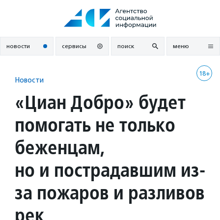
Перейти
к
содержанию
новости
сервисы
поиск
меню
18+
Новости
«Циан Добро» будет
помогать не только
беженцам,
но и пострадавшим из-
за пожаров и разливов
рек