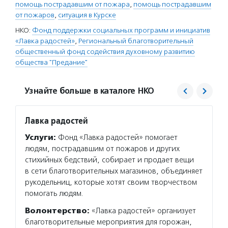
помощь пострадавшим от пожара
,
помощь пострадавшим
от пожаров
,
ситуация в Курске
НКО:
Фонд поддержки социальных программ и инициатив
«Лавка радостей»
,
Региональный благотворительный
общественный фонд содействия духовному развитию
общества "Предание"
Узнайте больше в каталоге НКО
Лавка радостей
Преда
Услуги:
Фонд «Лавка радостей» помогает
Услуг
людям, пострадавшим от пожаров и других
оплачи
стихийных бедствий, собирает и продает вещи
со спе
в сети благотворительных магазинов, объединяет
лекарс
рукодельниц, которые хотят своим творчеством
лечени
помогать людям.
помога
поддер
Волонтерство:
«Лавка радостей» организует
благотворительные мероприятия для горожан,
Подро