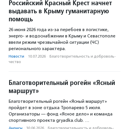
Российский Красный Крест начнет
выдавать в Крыму гуманитарную
помощь
26 июня 2026 года из-за перебоев в логистике,
энерго- и водоснабжении в Крыму и Севастополе
ввели режим чрезвычайной ситуации (ЧС)
регионального характера.
Новости
·
10.07.2026
·
Благотвори­тель­ность и доброволь­
чест­во
Благотворительный рогейн «Ясный
маршрут»
Благотворительный рогейн «Ясный маршрут»
пройдет в зоне отдыха Тропарево 5 июля.
Организаторы — фонд «Ясное дело» и команда
спортивного проекта gryadka.club. …
Анонсы
·
30.06.2026
·
Благотвори­тель­ность и доброволь­