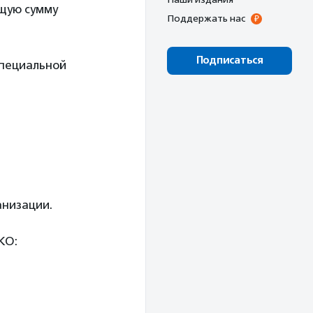
бщую сумму
Поддержать нас
Подписаться
специальной
анизации.
КО: