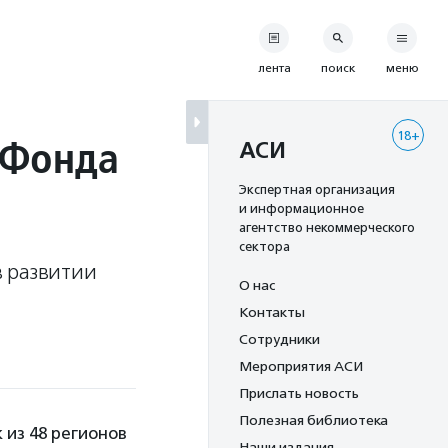
лента
поиск
меню
18+
 Фонда
АСИ
Экспертная организация
и информационное
агентство некоммерческого
сектора
в развитии
О нас
Контакты
Сотрудники
Мероприятия АСИ
Прислать новость
Полезная библиотека
 из 48 регионов
Наши издания