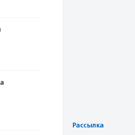
й
.
са
Рассылка