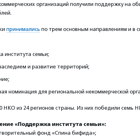
екоммерческих организаций получили поддержку на о
блей.
вки
принимались
по трем основным направлениям и в 
а института семьи;
наследием и развитие территорий;
ние;
ная номинация для региональной некоммерческой орг
0 НКО из 24 регионов страны. Из них победили семь Н
ение «Поддержка института семьи»:
творительный фонд «Спина бифида»;