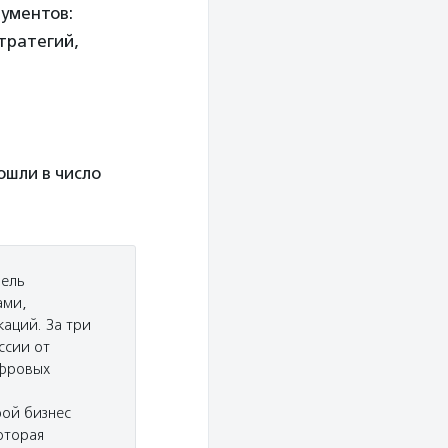
ументов:
тратегий,
ошли в число
Цель
ами,
аций. За три
ссии от
ифровых
рой бизнес
оторая