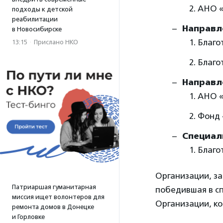
АНО «
подходы к детской
реабилитации
Направл
в Новосибирске
Благо
13:15
·
Прислано НКО
Благо
Направл
АНО «
Фонд 
Специал
Благо
Организации, за
Патриаршая гуманитарная
победившая в сп
миссия ищет волонтеров для
Организации, ко
ремонта домов в Донецке
и Горловке