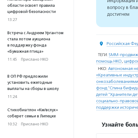
информация и
области освоят правила
вопросу в бла
цифровой безопасности
достигнем
13:27
Встреча с Андреем Ургантом
стала лотом аукциона
Российская Фе
в поддержку фонда
«Бумажная птица»
ТЕГИ:
SMM-продвиж
11:45
·
Прислано НКО
помощь НКО
,
цифро
НКО:
Автономная не
«Креативные индуст
В ОП РФ предложили
онкозаболеваниями 
установить ежегодные
фонд "Спина бифид
выплаты на сборы в школу
детей "Хранители де
11:24
социально-правовой
поддержки историчес
Стихобиатлон «Км/вслух»
соберет семьи в Липецке
Узнайте боль
10:32
·
Прислано НКО