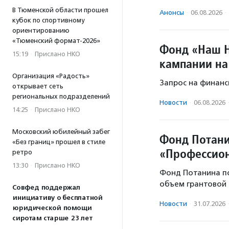
В Тюменской области прошел
Анонсы
·
06.08.2026
·
кубок по спортивному
ориентированию
«Тюменский формат-2026»
Фонд «Наш Н
15:19
·
Прислано НКО
кампании на
Организация «Радость»
Запрос на финанс
открывает сеть
региональных подразделений
Новости
·
06.08.2026
14:25
·
Прислано НКО
Московский юбилейный забег
Фонд Потани
«Без границ» прошел в стиле
«Профессион
ретро
13:30
·
Прислано НКО
Фонд Потанина п
объем грантовой 
Совфед поддержал
инициативу о бесплатной
Новости
·
31.07.2026
юридической помощи
сиротам старше 23 лет