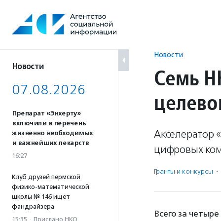
Перейти
к
содержанию
Новости
Новости
Семь Н
07.08.2026
целево
Препарат «Энхерту»
включили в перечень
Акселератор 
жизненно необходимых
и важнейших лекарств
цифровых ко
16:27
Гранты и конкурсы
·
Клуб друзей пермской
физико-математической
школы № 146 ищет
фандрайзера
Всего за четыре
15:35
·
Прислано НКО