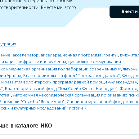
 полезные материалы по любому
готворительности. Вместе мы этого
Внести
дерация
ение
,
акселератор
,
акселерационная программа
,
гранты
,
диджита
визация
,
цифровые инструменты
,
цифровые коммуникации
коммерческая организация коллаборации современных культурных
рии Урала»
,
Благотворительный фонд "Прекрасное далёко"
,
Фонд по
и развития волонтерских программ равной помощи «Александра»
,
а"
,
Благотворительный фонд "Том Соейр Фест - Наследие"
,
Фонд под
тства"
,
Автономная некоммерческая организация по оказанию псих
 помощи "Служба "Ясное утро"
,
Специализированный фонд целево
ких и культурных исследований "Истоки"»
ше в каталоге НКО