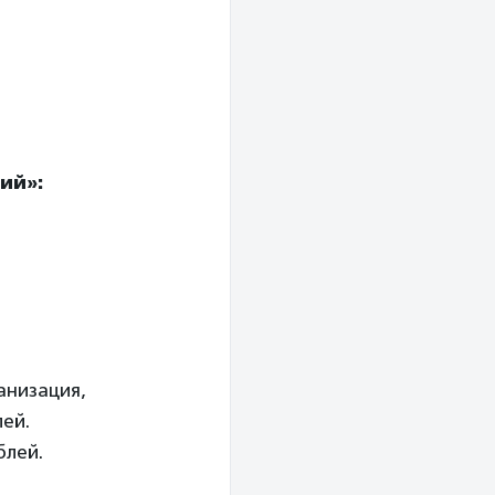
ий»:
анизация,
лей.
блей.