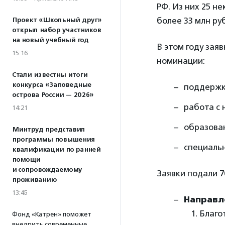
РФ. Из них 25 н
более 33 млн ру
Проект «Школьный друг»
открыл набор участников
на новый учебный год
В этом году зая
15:16
номинации:
Стали известны итоги
конкурса «Заповедные
поддержк
острова России — 2026»
работа с 
14:21
образова
Минтруд представил
программы повышения
специаль
квалификации по ранней
помощи
и сопровождаемому
Заявки подали 7
проживанию
13:45
Направл
Благо
Фонд «Катрен» поможет
внедрить современные