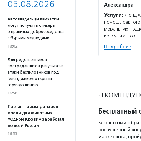
05.08.2026
Александра
Услуги:
Фонд «А
Автовладельцы Камчатки
помощь равного 
могут получить стикеры
моральную подд
о правилах добрососедства
консультантов,…
с бурыми медведями
18:02
Подробнее
Для родственников
пострадавших в результате
атаки беспилотников под
Геленджиком открыли
горячую линию
16:58
РЕКОМЕНДУЕ
Портал поиска доноров
Бесплатный 
крови для животных
«Одной Крови» заработал
Бесплатный образ
по всей России
посвященный вне
16:53
маркетинга, пройд