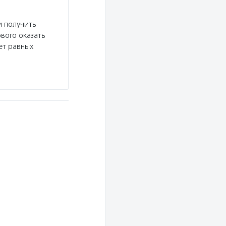
Спина бифида
и получить
Услуги:
Фонд «Спина бифида» оказывает семьям
вого оказать
ранней помощи, помогает беременным с установ
ет равных
вовлекает детей и взрослых со spina…
Подробнее