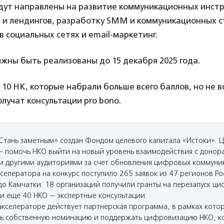
удут направлены на развитие коммуникационных инстр
в и лендингов, разработку SMM и коммуникационных с
 социальных сетях и email-маркетинг.
жны быть реализованы до 15 декабря 2025 года.
 10 НК, которые набрали больше всего баллов, но не в
лучат консультации pro bono.
Стань заметным» создан Фондом целевого капитала «Истоки». 
— помочь НКО выйти на новый уровень взаимодействия с донор
и другими аудиториями за счет обновления цифровых коммуник
селератора на конкурс поступило 265 заявок из 47 регионов Ро
до Камчатки. 18 организаций получили гранты на перезапуск ц
и еще 40 НКО — экспертные консультации.
 акселераторе действует партнерская программа, в рамках кото
ь собственную номинацию и поддержать цифровизацию НКО, к