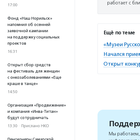
работает с бл
17:00
Фонд «Наш Норильск»
напомнил об осенней
заявочной кампании
Ещё по теме
на поддержку социальных
проектов
«Музеи Русск
16:31
Начался прие
Открыт конку
Открыт сбор средств
на фестиваль для женщин
с онкозаболеваниями «Еще
краше в танце»
14:50
Организация «Продвижение»
и компания «Инва-Титан»
будут сотрудничать
Поддерж
13:30
·
Прислано НКО
Мы работаем, 
Пенсионеры Самарской