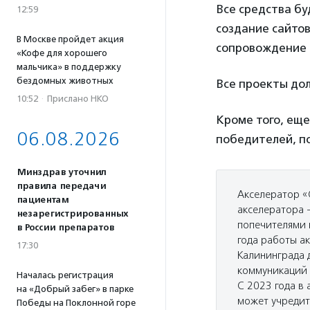
Все средства б
12:59
создание сайто
В Москве пройдет акция
сопровождение в
«Кофе для хорошего
мальчика» в поддержку
бездомных животных
Все проекты дол
10:52
·
Прислано НКО
Кроме того, еще
06.08.2026
победителей, по
Минздрав уточнил
правила передачи
Акселератор «
пациентам
акселератора 
незарегистрированных
попечителями 
в России препаратов
года работы ак
17:30
Калининграда 
коммуникаций 
Началась регистрация
С 2023 года в
на «Добрый забег» в парке
может учредит
Победы на Поклонной горе