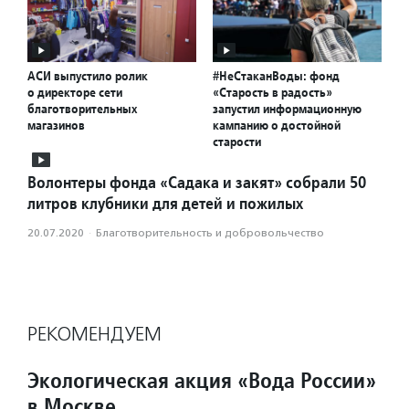
АСИ выпустило ролик
#НеСтаканВоды: фонд
о директоре сети
«Старость в радость»
благотворительных
запустил информационную
магазинов
кампанию о достойной
старости
Волонтеры фонда «Садака и закят» собрали 50
литров клубники для детей и пожилых
20.07.2020
·
Благотвори­тель­ность и доброволь­чест­во
РЕКОМЕНДУЕМ
Экологическая акция «Вода России»
в Москве