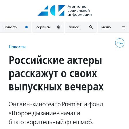
Перейти
к
содержанию
новости
сервисы
поиск
меню
18+
Новости
Российские актеры
расскажут о своих
выпускных вечерах
Онлайн-кинотеатр Premier и фонд
«Второе дыхание» начали
благотворительный флешмоб.