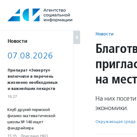
Перейти
к
содержанию
Новости
Новости
Благот
07.08.2026
пригла
Препарат «Энхерту»
на мес
включили в перечень
жизненно необходимых
и важнейших лекарств
16:27
На них посети
экономики.
Клуб друзей пермской
физико-математической
Окружающая среда
школы № 146 ищет
фандрайзера
15:35
·
Прислано НКО