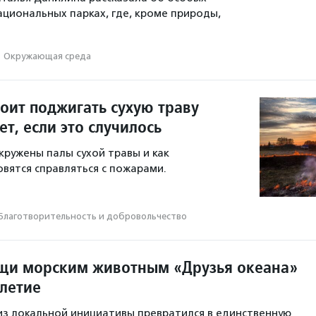
ациональных парках, где, кроме природы,
Окружающая среда
оит поджигать сухую траву
ет, если это случилось
ружены палы сухой травы и как
вятся справляться с пожарами.
Благотвори­тель­ность и доброволь­чест­во
щи морским животным «Друзья океана»
-летие
 из локальной инициативы превратился в единственную