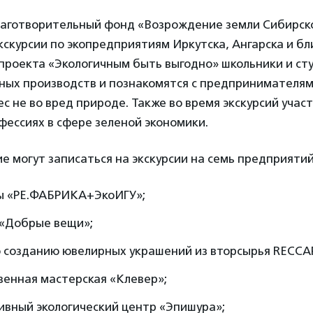
готворительный фонд «Возрождение земли Сибирск
кскурсии по экопредприятиям Иркутска, Ангарска и б
 проекта «Экологичным быть выгодно» школьники и ст
чных производств и познакомятся с предпринимателям
с не во вред природе. Также во время экскурсий учас
фессиях в сфере зеленой экономики.
 могут записаться на экскурсии на семь предприятий
ы «РЕ.ФАБРИКА+ЭкоИГУ»;
 «Добрые вещи»;
о созданию ювелирных украшений из вторсырья RECCA
венная мастерская «Клевер»;
ивный экологический центр «Эпишура»;