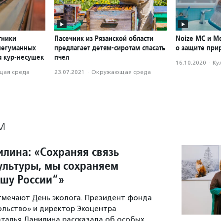
тники
Пасечник из Рязанской области
Noize MС и М
негуманных
предлагает детям-сиротам спасать
о защите при
я кур-несушек
пчел
16.10.2020
·
Ку
ая среда
23.07.2021
·
Окружающая среда
М
илина: «Сохраняя связь
ультуры, мы сохраняем
ушу России”»
отмечают День эколога. Президент фонда
льство» и директор Экоцентра
талья Данилина рассказала об особых