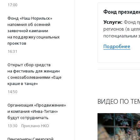
17:00
Фонд президен
Фонд «Наш Норильск»
Услуги:
Фонд пр
напомнил об осенней
регионов (в цел
заявочной кампании
потенциальным 
на поддержку социальных
проектов
Подробнее
16:31
Открыт сбор средств
на фестиваль для женщин
с онкозаболеваниями «Еще
краше в танце»
14:50
ВИДЕО ПО ТЕ
Организация «Продвижение»
и компания «Инва-Титан»
будут сотрудничать
13:30
·
Прислано НКО
Пенсионеры Самарской