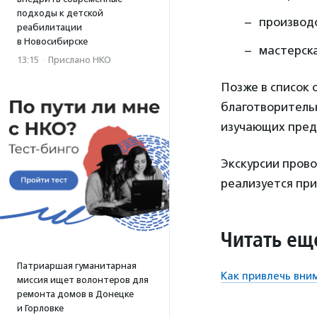
подходы к детской
производс
реабилитации
в Новосибирске
мастерск
13:15
·
Прислано НКО
Позже в список 
благотворительн
изучающих предм
Экскурсии пров
реализуется пр
Читать ещ
Патриаршая гуманитарная
Как привлечь вни
миссия ищет волонтеров для
ремонта домов в Донецке
и Горловке