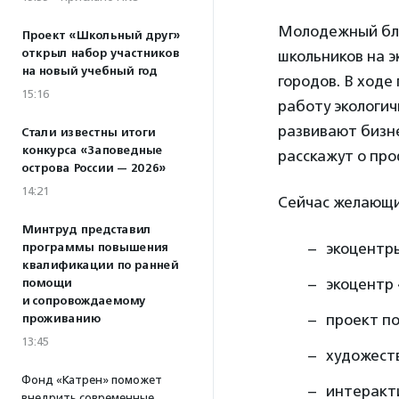
Молодежный бла
Проект «Школьный друг»
открыл набор участников
школьников на э
на новый учебный год
городов. В ходе
15:16
работу экологи
развивают бизне
Стали известны итоги
конкурса «Заповедные
расскажут о про
острова России — 2026»
14:21
Сейчас желающие
Минтруд представил
экоцентр
программы повышения
квалификации по ранней
экоцентр
помощи
и сопровождаемому
проект п
проживанию
13:45
художест
Фонд «Катрен» поможет
интеракт
внедрить современные