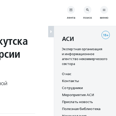
лента
поиск
меню
18+
кутска
АСИ
рсии
Экспертная организация
и информационное
агентство некоммерческого
сектора
О нас
Контакты
ной
Сотрудники
Мероприятия АСИ
Прислать новость
Полезная библиотека
Наши издания