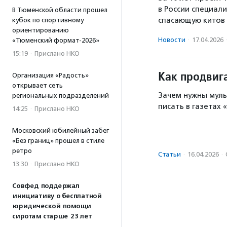
в России специал
В Тюменской области прошел
спасающую китов 
кубок по спортивному
ориентированию
Новости
·
17.04.2026
«Тюменский формат-2026»
15:19
·
Прислано НКО
Как продвиг
Организация «Радость»
открывает сеть
Зачем нужны муль
региональных подразделений
писать в газетах 
14:25
·
Прислано НКО
Московский юбилейный забег
«Без границ» прошел в стиле
ретро
Статьи
·
16.04.2026
·
13:30
·
Прислано НКО
Совфед поддержал
инициативу о бесплатной
юридической помощи
сиротам старше 23 лет