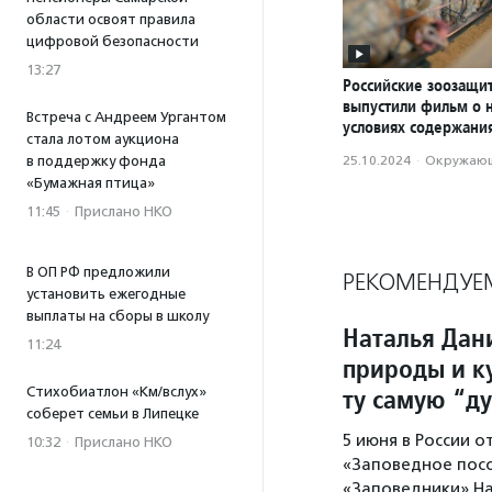
области освоят правила
цифровой безопасности
13:27
Российские зоозащи
выпустили фильм о 
Встреча с Андреем Ургантом
условиях содержани
стала лотом аукциона
в поддержку фонда
25.10.2024
·
Окружающ
«Бумажная птица»
11:45
·
Прислано НКО
В ОП РФ предложили
РЕКОМЕНДУЕ
установить ежегодные
выплаты на сборы в школу
Наталья Дан
11:24
природы и к
ту самую “д
Стихобиатлон «Км/вслух»
соберет семьи в Липецке
5 июня в России 
10:32
·
Прислано НКО
«Заповедное посо
«Заповедники» На