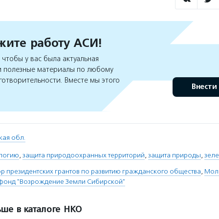
ите работу АСИ!
чтобы у вас была актуальная
 полезные материалы по любому
готворительности. Вместе мы этого
Внести
кая обл.
ологию
,
защита природоохранных территорий
,
защита природы
,
зеле
 президентских грантов по развитию гражданского общества
,
Мол
фонд "Возрождение Земли Сибирской"
ше в каталоге НКО