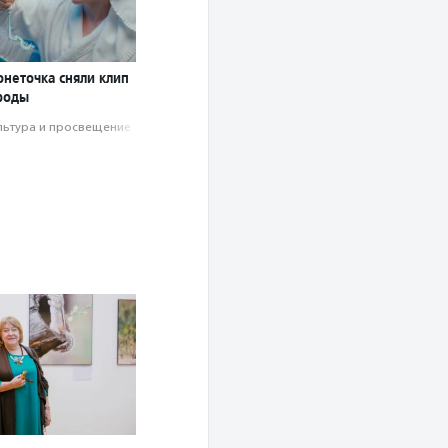
онеточка cняли клип
роды
льтура и просвещение