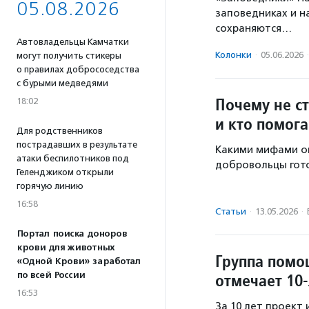
05.08.2026
заповедниках и н
сохраняются…
Автовладельцы Камчатки
Колонки
·
05.06.2026
·
могут получить стикеры
о правилах добрососедства
с бурыми медведями
Почему не ст
18:02
и кто помога
Для родственников
пострадавших в результате
Какими мифами ок
атаки беспилотников под
добровольцы гото
Геленджиком открыли
горячую линию
16:58
Статьи
·
13.05.2026
·
Портал поиска доноров
крови для животных
Группа помо
«Одной Крови» заработал
отмечает 10
по всей России
16:53
За 10 лет проект