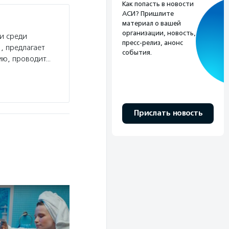
Как попасть в новости
АСИ? Пришлите
Возрождение Земли Сибирской
материал о вашей
организации, новость,
и среди
Услуги:
Фонд «Возрождение земли сибирской
пресс-релиз, анонс
, предлагает
предпринимательства, проводит масштабную
события.
ию, проводит…
эколидеров и экопрактик, приглашает молодеж
в Байкальске арт-резиденцию «Дело о клубнике
Подробнее
Прислать новость