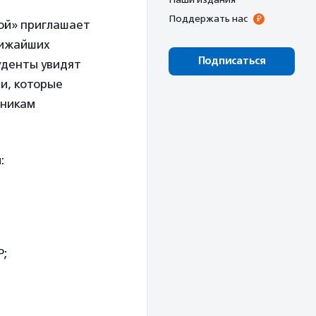
Поддержать нас
ой» приглашает
лижайших
Подписаться
уденты увидят
и, которые
тникам
:
P;