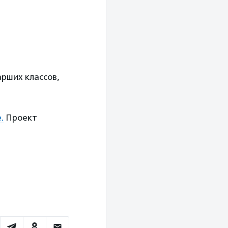
арших классов,
.
е
.
Проект