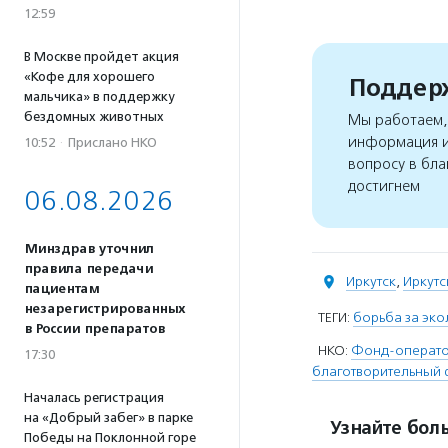
12:59
В Москве пройдет акция
«Кофе для хорошего
Поддерж
мальчика» в поддержку
бездомных животных
Мы работаем, 
информация и
10:52
·
Прислано НКО
вопросу в бла
достигнем
06.08.2026
Минздрав уточнил
правила передачи
Иркутск
,
Иркутс
пациентам
незарегистрированных
ТЕГИ:
борьба за эк
в России препаратов
НКО:
Фонд-оператор
17:30
благотворительный 
Началась регистрация
на «Добрый забег» в парке
Узнайте боль
Победы на Поклонной горе