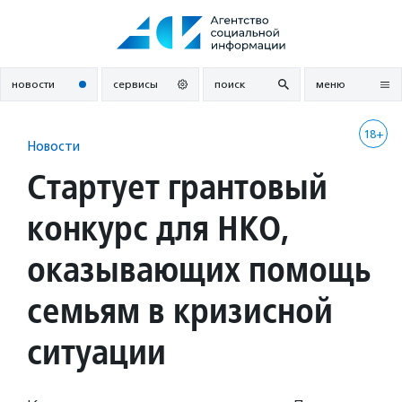
Перейти
к
содержанию
новости
сервисы
поиск
меню
18+
Новости
Стартует грантовый
конкурс для НКО,
оказывающих помощь
семьям в кризисной
ситуации