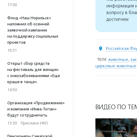
17:00
информация и
вопросу в бла
Фонд «Наш Норильск»
достигнем
напомнил об осенней
заявочной кампании
на поддержку социальных
проектов
Российская Фе
16:31
ТЕГИ:
животные
,
за
Открыт сбор средств
цирковые животные
на фестиваль для женщин
с онкозаболеваниями «Еще
краше в танце»
14:50
Организация «Продвижение»
ВИДЕО ПО ТЕ
и компания «Инва-Титан»
будут сотрудничать
13:30
·
Прислано НКО
Пенсионеры Самарской