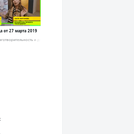
а от 27 марта 2019
аготвори­тель­ность и доброволь­чест­во
t
…