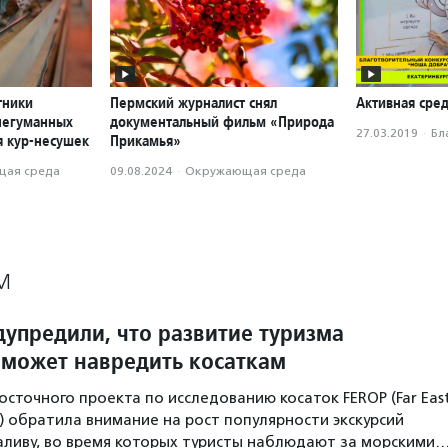
тники
Пермский журналист снял
Активная сред
негуманных
документальный фильм «Природа
27.03.2019
·
Бл
я кур-несушек
Прикамья»
ая среда
09.08.2024
·
Окружающая среда
М
дупредили, что развитие туризма
 может навредить косаткам
сточного проекта по исследованию косаток FEROP (Far Eas
ct) обратила внимание на рост популярности экскурсий
аливу, во время которых туристы наблюдают за морскими