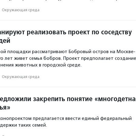
·
Окружающая среда
анируют реализовать проект по соседству
дей
ной площадки рассматривают Бобровый остров на Москве-
ого лет живет семья бобров. Проект предполагает создани
анения животных в городской среде.
·
Окружающая среда
редложили закрепить понятие «многодетна
ья»
аконопроектом предлагается ввести единый федеральный
держки таких семей.