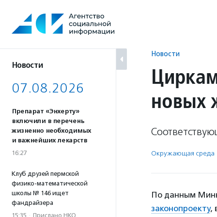
Перейти
к
содержанию
Новости
Новости
Циркам
07.08.2026
новых 
Препарат «Энхерту»
включили в перечень
Соответствующ
жизненно необходимых
и важнейших лекарств
16:27
Окружающая среда
Клуб друзей пермской
физико-математической
школы № 146 ищет
По данным Минк
фандрайзера
законопроекту
,
15:35
·
Прислано НКО