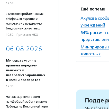
12:59
Ещё по теме
В Москве пройдет акция
Акулова сооб
«Кофе для хорошего
мальчика» в поддержку
учреждений
бездомных животных
64% россиян 
10:52
·
Прислано НКО
представлен
Минприроды п
06.08.2026
животных
Минздрав уточнил
правила передачи
пациентам
незарегистрированных
в России препаратов
17:30
Началась регистрация
Поддерж
на «Добрый забег» в парке
Победы на Поклонной горе
Мы работаем, 