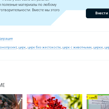
 полезные материалы по любому
готворительности. Вместе мы этого
Внести
дерация
конопроект
,
цирк
,
цирк без жестокости
,
цирк с животными
,
цирки
,
ци
МЕ