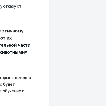
у отказу от
е этичному
от их
тельной части
 животными»,
оторые ежегодно
но будет
е обучение и