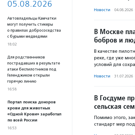
05.08.2026
Новости
·
04.08.2026
Автовладельцы Камчатки
могут получить стикеры
В Москве пл
о правилах добрососедства
с бурыми медведями
бобров и лю
18:02
В качестве пилот
Для родственников
реке, где уже мн
пострадавших в результате
условий для сохр
атаки беспилотников под
Геленджиком открыли
Новости
·
31.07.2026
горячую линию
16:58
В Госдуме п
Портал поиска доноров
сельская сем
крови для животных
«Одной Крови» заработал
Помимо этого, з
по всей России
стандарт мер под
16:53