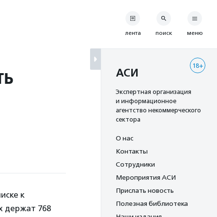
лента
поиск
меню
18+
ть
АСИ
Экспертная организация
и информационное
агентство некоммерческого
сектора
О нас
Контакты
Сотрудники
Мероприятия АСИ
Прислать новость
иске к
Полезная библиотека
их держат 768
Наши издания