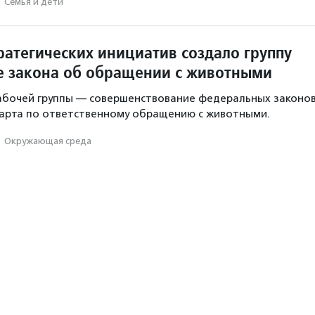
·
Семья и дети
ратегических инициатив создало группу
е закона об обращении с животными
абочей группы — совершенствование федеральных законо
дарта по ответственному обращению с животными.
·
Окружающая среда