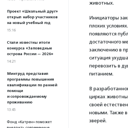
животных.
Проект «Школьный друг»
открыл набор участников
Инициаторы зак
на новый учебный год
плохих условиях
15:16
появляются публ
достаточного ме
Стали известны итоги
конкурса «Заповедные
заключению в пр
острова России — 2026»
ситуация ухудша
14:21
перевозить в ду
питанием.
Минтруд представил
программы повышения
квалификации по ранней
В разработанно
помощи
цирках животны
и сопровождаемому
проживанию
своей естествен
13:45
новыми. Также 
зверей.
Фонд «Катрен» поможет
внедрить современные