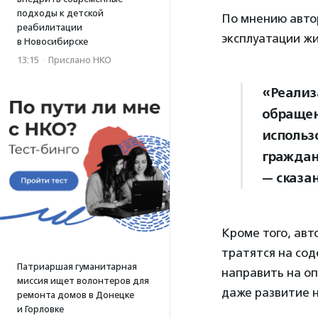
подходы к детской
По мнению автор
реабилитации
эксплуатации жи
в Новосибирске
13:15
·
Прислано НКО
«Реализ
обращен
использ
граждан
— сказан
Кроме того, авт
тратятся на сод
Патриаршая гуманитарная
направить на оп
миссия ищет волонтеров для
даже развитие н
ремонта домов в Донецке
и Горловке