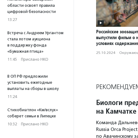
области освоят правила
цифровой безопасности
13:27
Российские зоозащи
Встреча с Андреем Ургантом
выпустили фильм о 
стала лотом аукциона
условиях содержани
в поддержку фонда
«Бумажная птица»
25.10.2024
·
Окружающ
11:45
·
Прислано НКО
В ОП РФ предложили
установить ежегодные
РЕКОМЕНДУЕ
выплаты на сборы в школу
11:24
Биологи пре
на Камчатке
Стихобиатлон «Км/вслух»
соберет семьи в Липецке
Команда Дальнево
10:32
·
Прислано НКО
Russia Orca Proje
по Авачинскому з