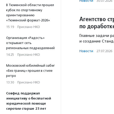
Новости
·
30.07.2026
В Тюменской области прошел
кубок по спортивному
ориентированию
Агентство ст
«Тюменский формат-2026»
по доработк
15:19
·
Прислано НКО
Главные задачи р
Организация «Радость»
и создание Стан
открывает сеть
региональных подразделений
Новости
·
27.07.2026
14:25
·
Прислано НКО
Московский юбилейный забег
«Без границ» прошел в стиле
ретро
13:30
·
Прислано НКО
Совфед поддержал
инициативу о бесплатной
юридической помощи
сиротам старше 23 лет