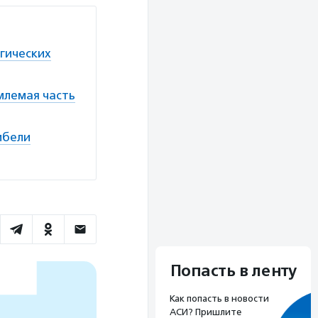
гических
млемая часть
ибели
Попасть в ленту
Как попасть в новости
АСИ? Пришлите