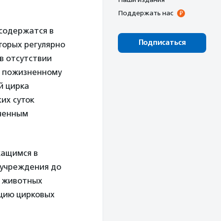
Поддержать нас
содержатся в
Подписаться
торых регулярно
в отсутствии
но пожизненному
й цирка
их суток
иченным
жащимся в
 учреждения до
х животных
ацию цирковых