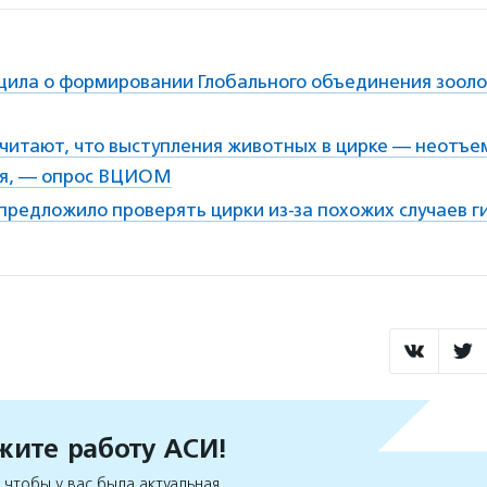
щила о формировании Глобального объединения зооло
считают, что выступления животных в цирке — неотъе
ия, — опрос ВЦИОМ
редложило проверять цирки из-за похожих случаев г
ите работу АСИ!
чтобы у вас была актуальная