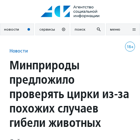
Перейти
к
содержанию
новости
сервисы
поиск
меню
18+
Новости
Минприроды
предложило
проверять цирки из-за
похожих случаев
гибели животных