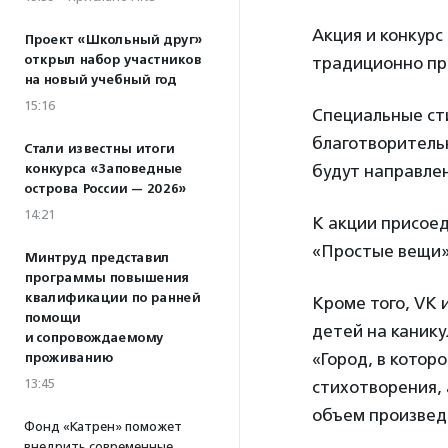
Акция и конкур
Проект «Школьный друг»
открыл набор участников
традиционно пр
на новый учебный год
15:16
Специальные с
благотворительн
Стали известны итоги
конкурса «Заповедные
будут направле
острова России — 2026»
14:21
К акции присое
«Простые вещи» 
Минтруд представил
программы повышения
квалификации по ранней
Кроме того, VK 
помощи
детей на канику
и сопровождаемому
«Город, в котор
проживанию
13:45
стихотворения,
объем произведе
Фонд «Катрен» поможет
внедрить современные