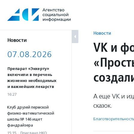
Перейти
к
содержанию
Новости
Новости
VK и ф
07.08.2026
«Прост
Препарат «Энхерту»
создал
включили в перечень
жизненно необходимых
и важнейших лекарств
16:27
А еще VK и из
сказок.
Клуб друзей пермской
физико-математической
Благотвори­тель­ност
школы № 146 ищет
фандрайзера
15:35
·
Прислано НКО