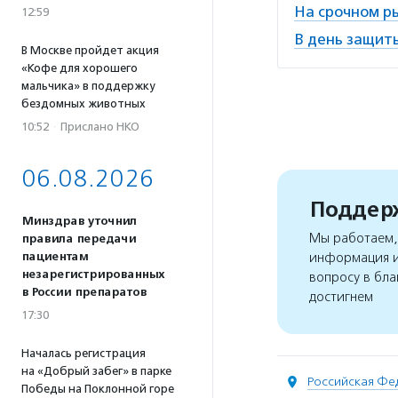
На срочном р
12:59
В день защит
В Москве пройдет акция
«Кофе для хорошего
мальчика» в поддержку
бездомных животных
10:52
·
Прислано НКО
06.08.2026
Поддерж
Минздрав уточнил
Мы работаем, 
правила передачи
пациентам
информация и
незарегистрированных
вопросу в бла
в России препаратов
достигнем
17:30
Началась регистрация
на «Добрый забег» в парке
Российская Фе
Победы на Поклонной горе