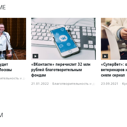
МЕ
удет
«ВКонтакте» перечислит 32 млн
«СуперВет»: 
Москвы
рублей благотворительным
ветеринаров 
фондам
сняли сериал
­тель­ность и доброволь­чест­во
21.01.2022
·
Благотвори­тель­ность и доброволь­чест­во
23.09.2021
·
Ку
М