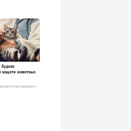
о буднях
и защите животных
льтура и просвещение