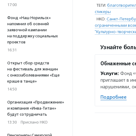
17:00
ТЕГИ:
благотворител
стикеры
Фонд «Наш Норильск»
НКО:
Санкт-Петербу
напомнил об осенней
ограниченными возм
заявочной кампании
"Культурно-творческ
на поддержку социальных
проектов
Узнайте боль
16:31
Обнаженные с
Открыт сбор средств
на фестиваль для женщин
Услуги:
Фонд «О
с онкозаболеваниями «Еще
приглашает в ин
краше в танце»
нарушениями, ок
14:50
Подробнее
Организация «Продвижение»
и компания «Инва-Титан»
будут сотрудничать
13:30
·
Прислано НКО
Пенсионеры Самарской