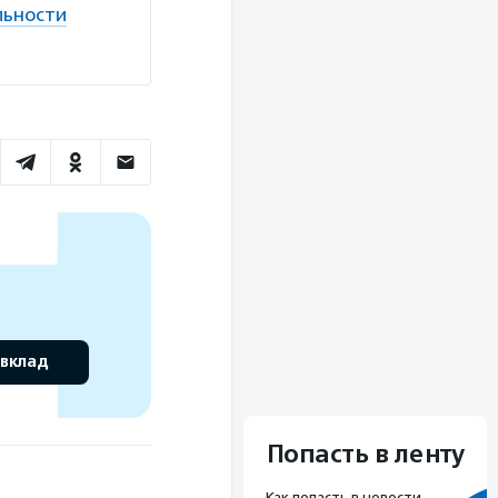
льности
 вклад
Попасть в ленту
Как попасть в новости