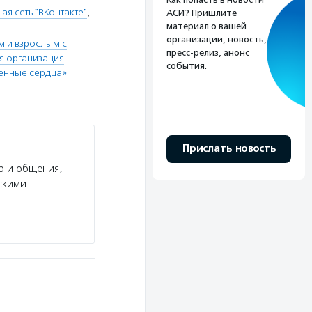
ая сеть "ВКонтакте"
,
АСИ? Пришлите
материал о вашей
организации, новость,
м и взрослым с
пресс-релиз, анонс
я организация
события.
енные сердца»
Прислать новость
р и общения,
скими