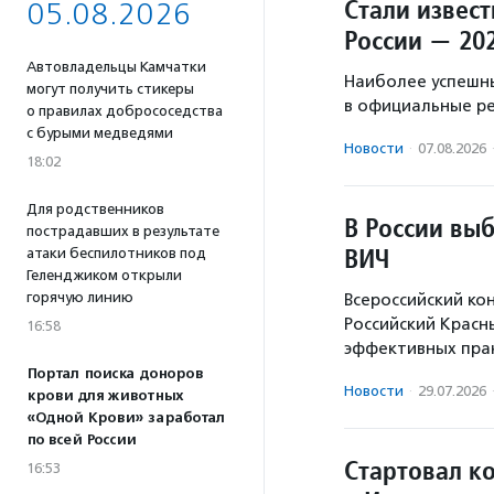
Стали извес
05.08.2026
России — 20
Автовладельцы Камчатки
Наиболее успешн
могут получить стикеры
в официальные р
о правилах добрососедства
с бурыми медведями
Новости
·
07.08.2026
18:02
Для родственников
В России вы
пострадавших в результате
ВИЧ
атаки беспилотников под
Геленджиком открыли
горячую линию
Всероссийский ко
Российский Красн
16:58
эффективных прак
Портал поиска доноров
Новости
·
29.07.2026
крови для животных
«Одной Крови» заработал
по всей России
Стартовал к
16:53