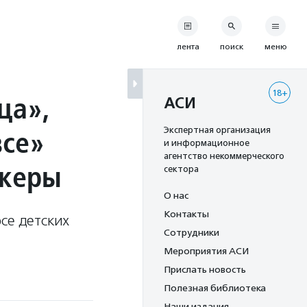
лента
поиск
меню
18+
ца»,
АСИ
все»
Экспертная организация
и информационное
агентство некоммерческого
икеры
сектора
О нас
Контакты
се детских
Сотрудники
Мероприятия АСИ
Прислать новость
Полезная библиотека
Наши издания