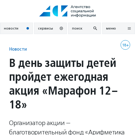
Перейти
к
содержанию
новости
сервисы
поиск
меню
18+
Новости
В день защиты детей
пройдет ежегодная
акция «Марафон 12–
18»
Организатор акции —
благотворительный фонд «Арифметика