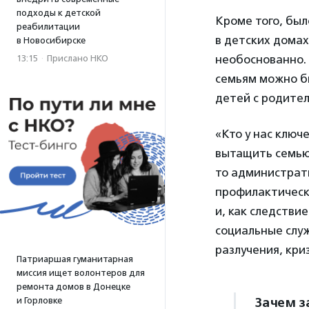
подходы к детской
Кроме того, был
реабилитации
в детских домах
в Новосибирске
необоснованно. 
13:15
·
Прислано НКО
семьям можно б
детей с родител
«Кто у нас ключ
вытащить семью 
то администрат
профилактически
и, как следстви
социальные слу
разлучения, кр
Патриаршая гуманитарная
миссия ищет волонтеров для
ремонта домов в Донецке
Зачем з
и Горловке