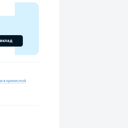
 вклад
и в кризисной