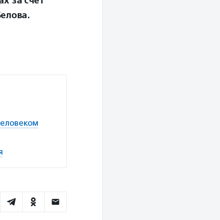
ах за счет
елова.
человеком
я