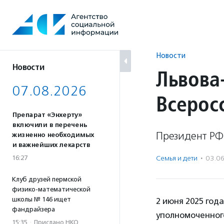
Перейти
к
содержанию
Новости
Новости
Львова
07.08.2026
Всерос
Препарат «Энхерту»
включили в перечень
Президент РФ
жизненно необходимых
и важнейших лекарств
16:27
Семья и дети
·
03.0
Клуб друзей пермской
физико-математической
школы № 146 ищет
2 июня 2025 год
фандрайзера
уполномоченног
15:35
·
Прислано НКО