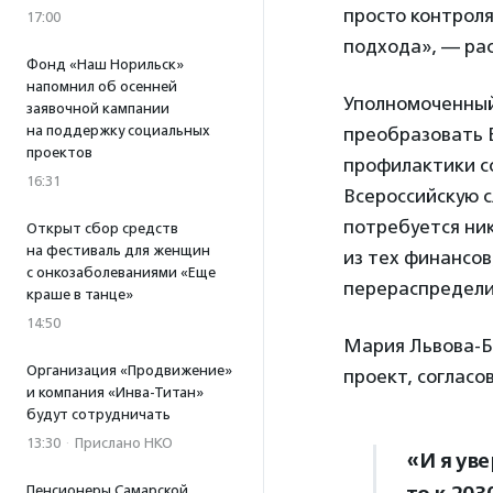
просто контрол
17:00
подхода», — рас
Фонд «Наш Норильск»
напомнил об осенней
Уполномоченный
заявочной кампании
на поддержку социальных
преобразовать 
проектов
профилактики с
16:31
Всероссийскую с
потребуется ни
Открыт сбор средств
на фестиваль для женщин
из тех финансов
с онкозаболеваниями «Еще
перераспредели
краше в танце»
14:50
Мария Львова-Б
Организация «Продвижение»
проект, соглас
и компания «Инва-Титан»
будут сотрудничать
13:30
·
Прислано НКО
«И я ув
Пенсионеры Самарской