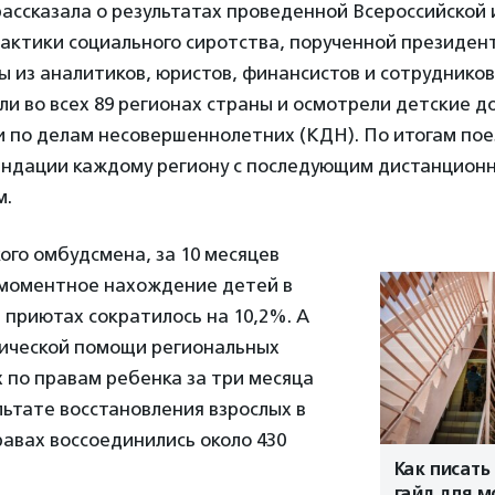
ассказала о результатах проведенной Всероссийской
актики социального сиротства, порученной президен
 из аналитиков, юристов, финансистов и сотрудников
и во всех 89 регионах страны и осмотрели детские д
и по делам несовершеннолетних (КДН). По итогам по
ендации каждому региону с последующим дистанцион
м.
ого омбудсмена, за 10 месяцев
моментное нахождение детей в
 приютах сократилось на 10,2%. А
ической помощи региональных
 по правам ребенка за три месяца
ультате восстановления взрослых в
авах воссоединились около 430
Как писать
гайд для 