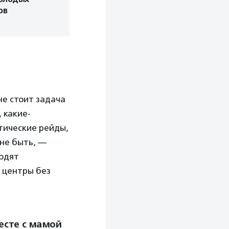
ов
не стоит задача
 какие-
тические рейды,
 не быть, —
ходят
 центры без
есте с мамой