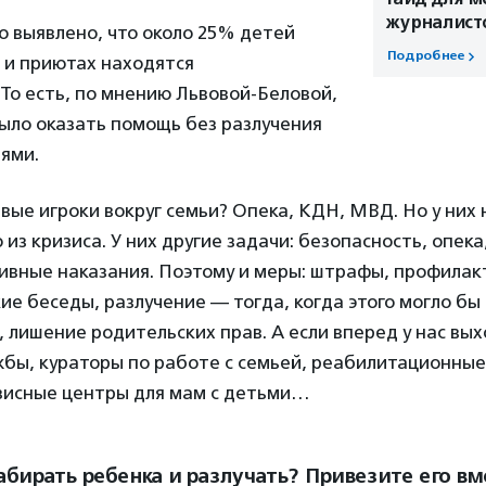
журналист
о выявлено, что около 25% детей
Подробнее
 и приютах находятся
То есть, по мнению Львовой-Беловой,
ыло оказать помощь без разлучения
ями.
евые игроки вокруг семьи? Опека, КДН, МВД. Но у них 
из кризиса. У них другие задачи: безопасность, опека,
ивные наказания. Поэтому и меры: штрафы, профилак
е беседы, разлучение — тогда, когда этого могло бы
е, лишение родительских прав. А если вперед у нас вы
жбы, кураторы по работе с семьей, реабилитационные
изисные центры для мам с детьми…
абирать ребенка и разлучать? Привезите его вм