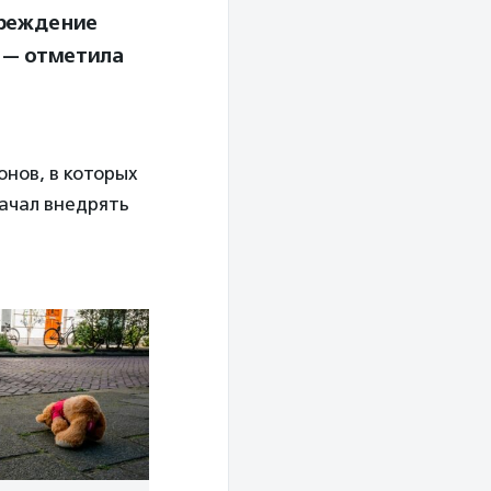
чреждение
, — отметила
онов, в которых
начал внедрять