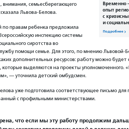
Временно —
я, внимания, семьесберегающего
опыт регио
сказала Львова-Белова.
с кризисн
и социаль
 по правам ребенка предложила
Подробнее
Всероссийскую инспекцию системы
оциального сиротства во
лужбу помощи семье. Для этого, по мнению Львовой-Б
каких дополнительных ресурсов: работу можно будет 
, которые выделяются на проекты уполномоченного. «
м», — уточнила детский омбудсмен.
елова уже подготовила соответствующее письмо для 
ованный с профильными министерствами.
ерена, что если мы эту работу продолжим дальш