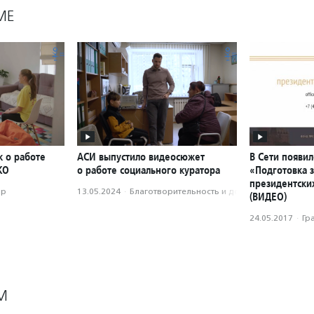
МЕ
к о работе
АСИ выпустило видеосюжет
В Сети появил
КО
о работе социального куратора
«Подготовка з
президентски
ор
13.05.2024
·
Благотвори­тель­ность и доброволь­чест­во
(ВИДЕО)
24.05.2017
·
Гр
М