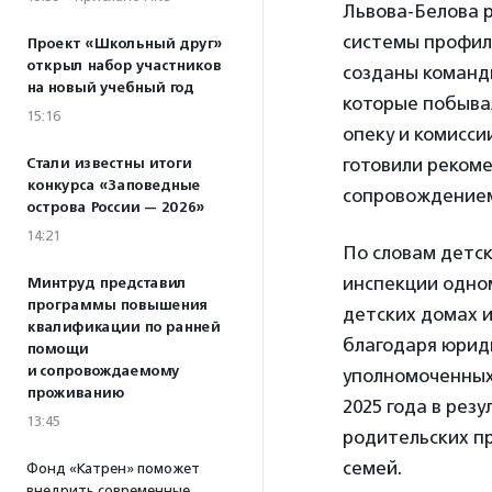
Львова-Белова р
системы профил
Проект «Школьный друг»
открыл набор участников
созданы команды
на новый учебный год
которые побывал
15:16
опеку и комисси
готовили реком
Стали известны итоги
конкурса «Заповедные
сопровождение
острова России — 2026»
14:21
По словам детск
инспекции одно
Минтруд представил
программы повышения
детских домах и
квалификации по ранней
благодаря юрид
помощи
и сопровождаемому
уполномоченных
проживанию
2025 года в рез
13:45
родительских пр
семей.
Фонд «Катрен» поможет
внедрить современные