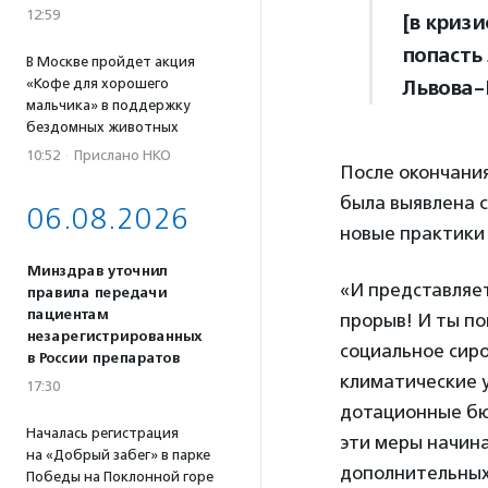
12:59
[в криз
попасть 
В Москве пройдет акция
«Кофе для хорошего
Львова-
мальчика» в поддержку
бездомных животных
10:52
·
Прислано НКО
После окончания
была выявлена с
06.08.2026
новые практики
Минздрав уточнил
«И представляет
правила передачи
пациентам
прорыв! И ты по
незарегистрированных
социальное сиро
в России препаратов
климатические 
17:30
дотационные бюд
Началась регистрация
эти меры начин
на «Добрый забег» в парке
дополнительных
Победы на Поклонной горе