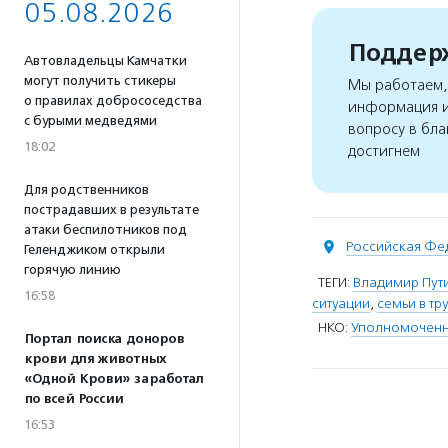
05.08.2026
Поддерж
Автовладельцы Камчатки
могут получить стикеры
Мы работаем, 
о правилах добрососедства
информация и
с бурыми медведями
вопросу в бла
18:02
достигнем
Для родственников
пострадавших в результате
атаки беспилотников под
Российская Фе
Геленджиком открыли
горячую линию
ТЕГИ:
Владимир Пут
16:58
ситуации
,
семьи в т
НКО:
Уполномоченн
Портал поиска доноров
крови для животных
«Одной Крови» заработал
по всей России
16:53