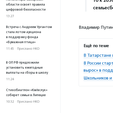
то к 203
области освоят правила
семьесб
цифровой безопасности
13:27
Владимир Путин
Встреча с Андреем Ургантом
стала лотом аукциона
в поддержку фонда
«Бумажная птица»
Ещё по теме
11:45
·
Прислано НКО
В Татарстане
В ОП РФ предложили
В России ста
установить ежегодные
вырос» в под
выплаты на сборы в школу
Школьников и
11:24
Стихобиатлон «Км/вслух»
соберет семьи в Липецке
10:32
·
Прислано НКО