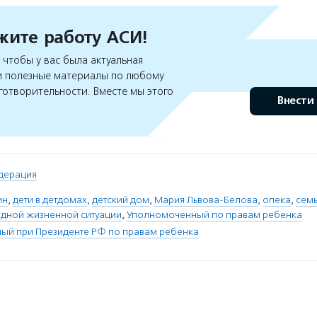
ите работу АСИ!
чтобы у вас была актуальная
 полезные материалы по любому
готворительности. Вместе мы этого
Внести
дерация
ин
,
дети в детдомах
,
детский дом
,
Мария Львова-Белова
,
опека
,
семь
рудной жизненной ситуации
,
Уполномоченный по правам ребенка
ый при Президенте РФ по правам ребенка