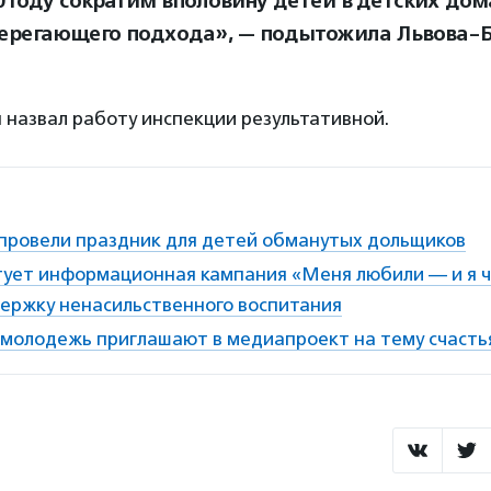
0 году сократим вполовину детей в детских дом
ерегающего подхода», — подытожила Львова-Б
 назвал работу инспекции результативной.
 провели праздник для детей обманутых дольщиков
ртует информационная кампания «Меня любили — и я 
держку ненасильственного воспитания
 молодежь приглашают в медиапроект на тему счасть