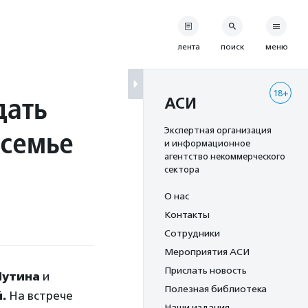
лента
поиск
меню
18+
дать
АСИ
 семье
Экспертная организация
и информационное
агентство некоммерческого
сектора
О нас
Контакты
Сотрудники
Мероприятия АСИ
Прислать новость
Путина
и
Полезная библиотека
й.
На встрече
Наши издания