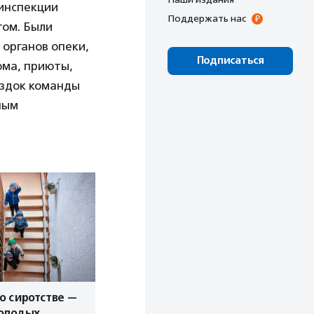
 инспекции
Поддержать нас
том. Были
 органов опеки,
Подписаться
ома, приюты,
ездок команды
ным
 о сиротстве —
молодых