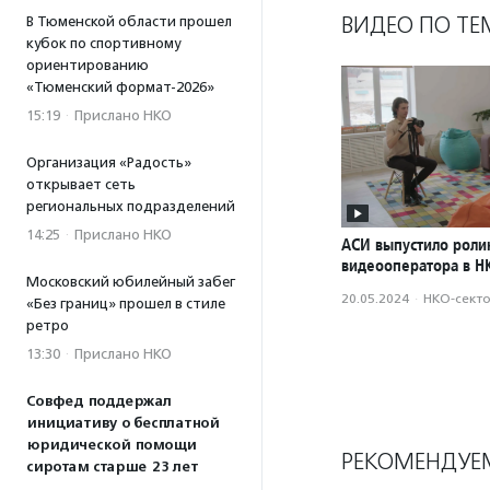
ВИДЕО ПО ТЕ
В Тюменской области прошел
кубок по спортивному
ориентированию
«Тюменский формат-2026»
15:19
·
Прислано НКО
Организация «Радость»
открывает сеть
региональных подразделений
14:25
·
Прислано НКО
АСИ выпустило роли
видеооператора в Н
Московский юбилейный забег
20.05.2024
·
НКО-сект
«Без границ» прошел в стиле
ретро
13:30
·
Прислано НКО
Совфед поддержал
инициативу о бесплатной
юридической помощи
РЕКОМЕНДУЕ
сиротам старше 23 лет